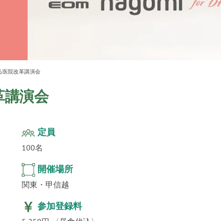
ur
」公
テクノ
る医院改革講演会
革講演会
定員
100名
開催場所
関東・甲信越
参加登録料