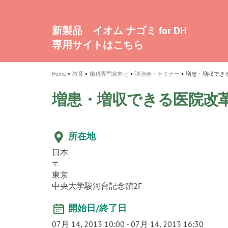
a
t
新発売 エバーエックス フロー
歯を内部まで白くする
インプラント Aadva®
A healthy smile greatly contributes to yo
「セラスマート テクノロジーブック
「イニシャル LiSi（リジ）ブロック 
新製品 イオム ナゴミ for DH
新製品バキュクレーブ 118 / 318 Prime
i
quality of life
製品の詳細情報はこちら
開
ロジーブック」公開
医療ホワイトニング ティオン®
専用サイトはこちら
製品の詳細情報はこちら
ショートインプラント新発売
GCグループ企業
o
n
Home
教育
歯科専門家向け
講演会・セミナー
増患・増収でき
増患・増収できる医院改
所在地
日本
〒
東京
中央大学駿河台記念館2F
開始日/終了日
07月 14, 2013 10:00
-
07月 14, 2013 16:30