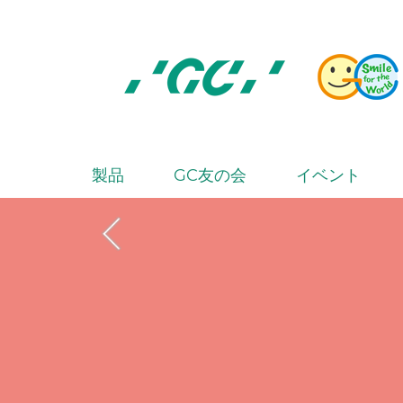
Skip
to
main
content
株
式
会
製品
GC友の会
イベント
M
社
a
ジ
i
ー
シ
n
ー
n
a
v
i
g