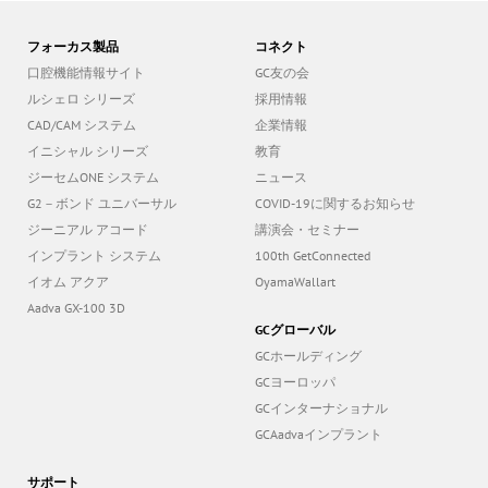
フォーカス製品
コネクト
口腔機能情報サイト
GC友の会
ルシェロ シリーズ
採用情報
CAD/CAM システム
企業情報
イニシャル シリーズ
教育
ジーセムONE システム
ニュース
G2－ボンド ユニバーサル
COVID-19に関するお知らせ
ジーニアル アコード
講演会・セミナー
インプラント システム
100th GetConnected
イオム アクア
OyamaWallart
Aadva GX-100 3D
GCグローバル
GCホールディング
GCヨーロッパ
GCインターナショナル
GCAadvaインプラント
サポート
お問い合わせ受付（電話またはメ