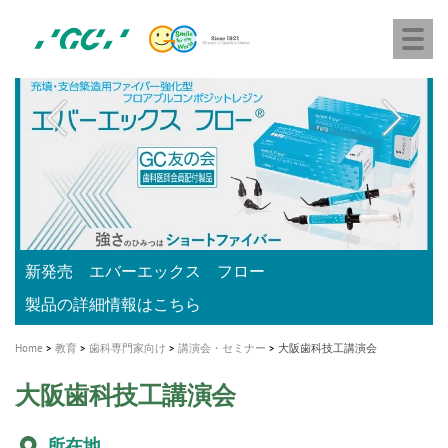
株
Skip
Togg
式
to
navi
会
main
社
content
M
ジ
ー
a
シ
i
ー
n
n
a
A healthy smile greatly contributes to your quality of life
新発売 エバーエックス フロー
「セラスマート テクノロジーブック」公開
「イニシャル LiSi（リジ）ブロック テクノロジーブッ
歯を内部まで白くする
新製品 イオム ナゴミ for DH
新製品バキュクレーブ 118 / 318 Prime
インプラント Aadva®
GCグループ企業
v
ク」公開
専用サイトはこちら
製品の詳細情報はこちら
i
製品の詳細情報はこちら
医療ホワイトニング ティオン®
ショートインプラント新発売
Home
教育
歯科専門家向け
講演会・セミナー
大阪歯科技工講演会
g
大阪歯科技工講演会
a
t
所在地
i
日本