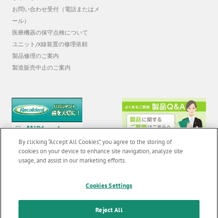
ール）
医療機器の保守点検について
ユニット/X線装置の修理依頼
製品修理のご案内
製造販売中止のご案内
By clicking “Accept All Cookies”, you agree to the storing of
cookies on your device to enhance site navigation, analyze site
usage, and assist in our marketing efforts.
© 2026 GC Corp. |
無断転載禁止 |
お問い合わせ
|
当サイトの利用条件
|
F
o
Cookies Settings
個人情報保護方針
|
クッキーポリシー
|
透明性に関する指針
|
o
クアラルンプール原則対応方針
|
Reject All
t