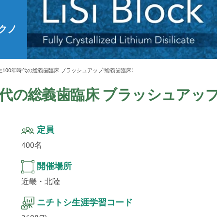
ur
」公
テクノ
100年時代の総義歯臨床 ブラッシュアップ!総義歯臨床〉
時代の総義歯臨床 ブラッシュアップ
定員
400名
開催場所
近畿・北陸
ニチトシ生涯学習コード