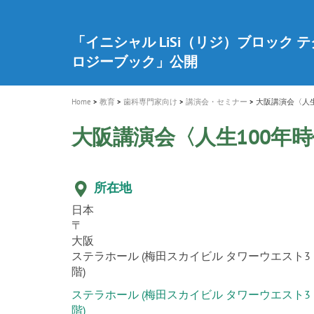
a
t
新発売 エバーエックス フロー
歯を内部まで白くする
インプラント Aadva®
A healthy smile greatly contributes to yo
「セラスマート テクノロジーブック
「イニシャル LiSi（リジ）ブロック 
新製品 イオム ナゴミ for DH
新製品バキュクレーブ 118 / 318 Prime
i
quality of life
製品の詳細情報はこちら
開
ロジーブック」公開
医療ホワイトニング ティオン®
専用サイトはこちら
製品の詳細情報はこちら
ショートインプラント新発売
GCグループ企業
o
n
Home
教育
歯科専門家向け
講演会・セミナー
大阪講演会〈人生
大阪講演会〈人生100年
所在地
日本
〒
大阪
ステラホール (梅田スカイビル タワーウエスト3
階)
ステラホール (梅田スカイビル タワーウエスト3
階)