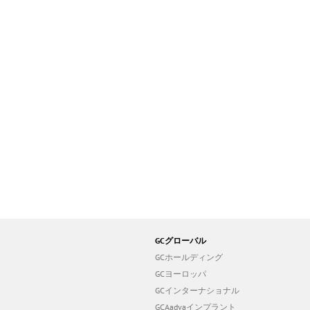
GCグローバル
GCホールディング
GCヨーロッパ
GCインターナショナル
GCAadvaインプラント