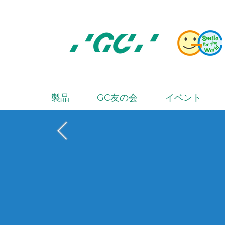
Skip
to
main
content
株
式
会
製品
GC友の会
イベント
M
社
a
ジ
i
ー
シ
n
ー
n
a
v
i
g