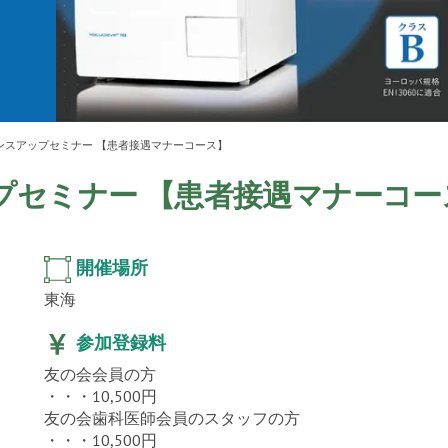
ur
」公
テクノ
ンスアップセミナー 【患者接遇マナーコース】
プセミナー 【患者接遇マナーコー
開催場所
東海
参加登録料
友の会会員の方
・・・10,500円
友の会歯科医師会員のスタッフの方
・・・10,500円