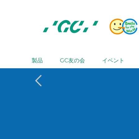
Skip
to
main
content
株
式
会
製品
GC友の会
イベント
M
社
a
ジ
i
ー
シ
n
ー
n
a
v
i
g