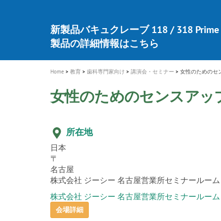
a
t
新発売 エバーエックス フロー
歯を内部まで白くする
インプラント Aadva®
A healthy smile greatly contributes to yo
「セラスマート テクノロジーブック
「イニシャル LiSi（リジ）ブロック 
新製品 イオム ナゴミ for DH
新製品バキュクレーブ 118 / 318 Prime
i
quality of life
製品の詳細情報はこちら
開
ロジーブック」公開
医療ホワイトニング ティオン®
専用サイトはこちら
製品の詳細情報はこちら
ショートインプラント新発売
GCグループ企業
o
n
Home
教育
歯科専門家向け
講演会・セミナー
女性のためのセ
女性のためのセンスアッ
所在地
日本
〒
名古屋
株式会社 ジーシー 名古屋営業所セミナールーム
株式会社 ジーシー 名古屋営業所セミナールーム
会場詳細