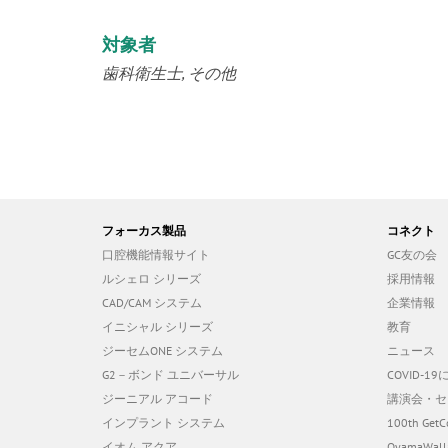
対象者
歯科衛生士
その他
フォーカス製品
コネクト
口腔機能情報サイト
GC友の会
ルシェロ シリーズ
採用情報
CAD/CAM システム
企業情報
イニシャル シリーズ
教育
ジーセムONE システム
ニュース
G2－ボンド ユニバーサル
COVID-
ジーニアル アコード
講演会・セ
インプラント システム
100th GetC
イオム アクア
OyamaWall