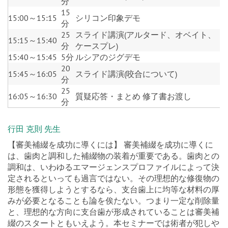
分
15
15:00～15:15
シリコン印象デモ
分
25
スライド講演(アルタード、オベイト、
15:15～15:40
分
ケースプレ)
15:40～15:45
5分
ルシアのジグデモ
20
15:45～16:05
スライド講演(咬合について)
分
25
16:05～16:30
質疑応答・まとめ 修了書お渡し
分
行田 克則 先生
【審美補綴を成功に導くには】 審美補綴を成功に導くに
は、歯肉と調和した補綴物の装着が重要である。歯肉との
調和は、いわゆるエマージェンスプロファイルによって決
定されるといっても過言ではない。その理想的な修復物の
形態を獲得しようとするなら、支台歯上に均等な材料の厚
みが必要となることも論を俟たない。つまり一定な削除量
と、理想的な方向に支台歯が形成されていることは審美補
綴のスタートともいえよう。本セミナーでは術者が犯しや