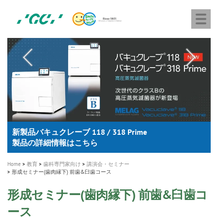
株
Skip
Togg
式
to
navi
会
main
社
content
M
ジ
ー
a
シ
i
ー
n
n
a
A healthy smile greatly contributes to your quality of life
新発売 エバーエックス フロー
「セラスマート テクノロジーブック」公開
「イニシャル LiSi（リジ）ブロック テクノロジーブッ
歯を内部まで白くする
新製品 イオム ナゴミ for DH
新製品バキュクレーブ 118 / 318 Prime
インプラント Aadva®
GCグループ企業
v
ク」公開
専用サイトはこちら
製品の詳細情報はこちら
i
製品の詳細情報はこちら
医療ホワイトニング ティオン®
ショートインプラント新発売
g
Home
教育
歯科専門家向け
講演会・セミナー
形成セミナー(歯肉縁下) 前歯&臼歯コース
a
t
形成セミナー(歯肉縁下) 前歯&臼歯コ
i
ース