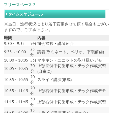
フリースペース 2
※当日、進行状況により若干変更させて頂く場合もござい
ますので、ご了承下さい。
時間
内容
9:30～ 9:35
5分
司会挨拶・講師紹介
25
9:35～10:00
講義(ラミネート、ペリオ、下顎前歯)
分
10:00～10:05
5分
マネキン・ユニットの取り扱いデモ
30
上顎左側中切歯形成・テック作成実習
10:05～10:35
分
(自由に)
20
10:35～10:55
スライド講演(形成)
分
20
10:55～11:15
上顎右側中切歯形成・テック作成デモ
分
30
11:15～11:45
上顎右側中切歯形成・テック作成実習
分
15
11:45～12:00
スライド講演(形成・テック)