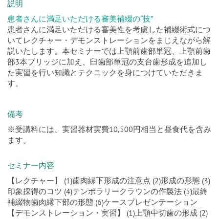
説明
患者さんに満足いただける審美補綴の“技”
患者さんに満足いただける審美性を考慮した補綴術式につ
いてレクチャー・デモンストレーションをまじえながら解
説いたします。本セミナーでは上顎前歯部単冠、上顎前歯
部3本ブリッジに加え、臼歯部単冠の支台歯形成を追加し
た実習を行い知識とテクニックを身につけていただきま
す。
備考
※受講料には、実習器材実費10,500円相当と昼食代を含み
ます。
セミナー内容
【レクチャー】 (1)歯肉縁下形成の注意点 (2)形成の形態 (3)
印象採得のコツ (4)テンポラリークラウンの作製法 (5)最終
補綴物歯肉縁下部の形態 (6)ケースプレゼンテーション
【デモンストレーション・実習】 (1)上顎中切歯の形成 (2)