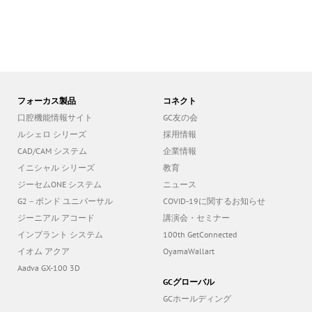
フォーカス製品
コネクト
口腔機能情報サイト
GC友の会
ルシェロ シリーズ
採用情報
CAD/CAM システム
企業情報
イニシャル シリーズ
教育
ジーセムONE システム
ニュース
G2－ボンド ユニバーサル
COVID-19に関するお知らせ
ジーニアル アコード
講演会・セミナー
インプラント システム
100th GetConnected
イオム アクア
OyamaWallart
Aadva GX-100 3D
GCグローバル
GCホールディング