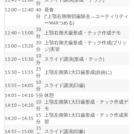
分
12:00～12:40
40
昼食
分
(*上顎右側側切歯除去→ユーティリティ
ーWAXつめる)
20
12:40～13:00
上顎右側犬歯形成・テック作成デモ
分
20
上顎右側犬歯形成・テック作成(ブリッ
13:00～13:20
分
ジ)実習
10
13:20～13:30
スライド講演(形成・テック)
分
25
13:30～13:55
上顎左側第2大臼歯形成(自由に)
分
10
13:55～14:05
スライド講演(臼歯)
分
14:05～14:10
5分
休憩
10
上顎左側第1大臼歯形成・テック作成デ
14:10～14:20
分
モ
15
上顎左側第1大臼歯形成・テック作成実
14:20～14:35
分
習
25
14:35～15:00
スライド講演(印象)