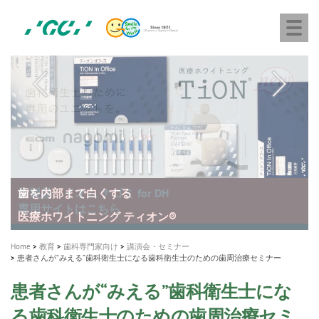
株
Skip
Togg
式
to
navi
会
main
社
content
M
ジ
ー
a
シ
i
ー
n
n
a
A healthy smile greatly contributes to your quality of life
新発売 エバーエックス フロー
「セラスマート テクノロジーブック」公開
「イニシャル LiSi（リジ）ブロック テクノロジーブッ
歯を内部まで白くする
新製品 イオム ナゴミ for DH
新製品バキュクレーブ 118 / 318 Prime
インプラント Aadva®
GCグループ企業
v
ク」公開
専用サイトはこちら
製品の詳細情報はこちら
i
製品の詳細情報はこちら
医療ホワイトニング ティオン®
ショートインプラント新発売
g
Home
教育
歯科専門家向け
講演会・セミナー
患者さんが“みえる”歯科衛生士になる歯科衛生士のための歯周治療セミナー
a
t
患者さんが“みえる”歯科衛生士にな
i
る歯科衛生士のための歯周治療セミ