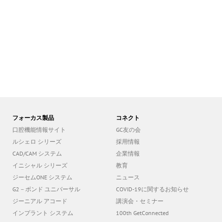
フォーカス製品
コネクト
口腔機能情報サイト
GC友の会
ルシェロ シリーズ
採用情報
CAD/CAM システム
企業情報
イニシャル シリーズ
教育
ジーセムONE システム
ニュース
G2－ボンド ユニバーサル
COVID-19に関するお知らせ
ジーニアル アコード
講演会・セミナー
インプラント システム
100th GetConnected
イオム アクア
OyamaWallart