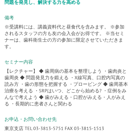
備考
※受講料には、講義資料代と昼食代を含みます。 ※参加
されるスタッフの方も友の会入会がお得です。 ※当セミ
ナーは、歯科衛生士の方の参加に限定させていただきま
す。
セミナー内容
【レクチャー】 ◆ 歯周病の基本を整理しよう ・歯肉炎と
歯周炎 ◆ 問題発見力を鍛える ・X線写真、口腔内写真の
読み方 ・歯の形態を把握する ・プロービング ◆ 歯周基本
治療を考える ・SRPはいつ、どこから始める? ・症例をみ
んなで考えよう ◆ 歯がみえる・口腔がみえる・人がみえ
る ・長期的に患者さんと関わる
お申込・お問い合わせ先
東京支店 TEL 03-3813-5751 FAX 03-3815-1513