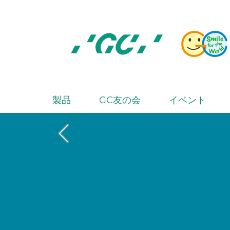
Skip
to
main
content
株
式
会
製品
GC友の会
イベント
M
社
a
ジ
i
ー
シ
n
ー
n
a
v
i
g