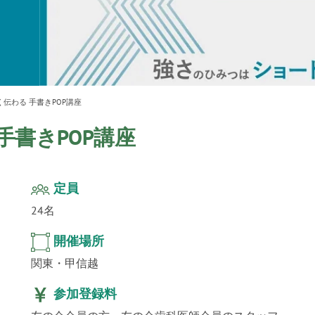
ur
」公
テクノ
伝わる 手書きPOP講座
手書きPOP講座
定員
24名
開催場所
関東・甲信越
参加登録料