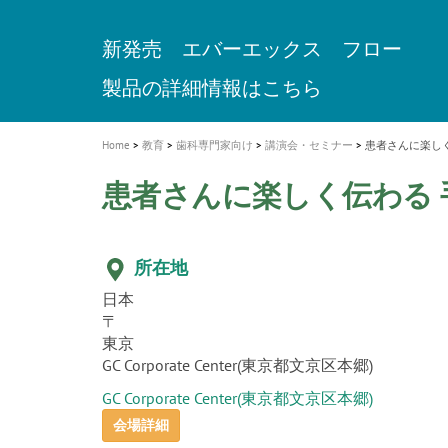
a
t
新発売 エバーエックス フロー
歯を内部まで白くする
インプラント Aadva®
A healthy smile greatly contributes to yo
「セラスマート テクノロジーブック
「イニシャル LiSi（リジ）ブロック 
新製品 イオム ナゴミ for DH
新製品バキュクレーブ 118 / 318 Prime
i
quality of life
製品の詳細情報はこちら
開
ロジーブック」公開
医療ホワイトニング ティオン®
専用サイトはこちら
製品の詳細情報はこちら
ショートインプラント新発売
GCグループ企業
o
n
Home
教育
歯科専門家向け
講演会・セミナー
患者さんに楽しく
患者さんに楽しく伝わる 
所在地
日本
〒
東京
GC Corporate Center(東京都文京区本郷)
GC Corporate Center(東京都文京区本郷)
会場詳細