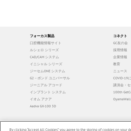
フォーカス製品
コネクト
口腔機能情報サイト
GC友の会
ルシェロ シリーズ
採用情報
CAD/CAM システム
企業情報
イニシャル シリーズ
教育
ジーセムONE システム
ニュース
G2－ボンド ユニバーサル
COVID-
ジーニアル アコード
講演会・セ
インプラント システム
100th GetC
イオム アクア
OyamaWall
Aadva GX-100 3D
By clicking “Accept All Cookies”, you agree to the storing of cookies on your d