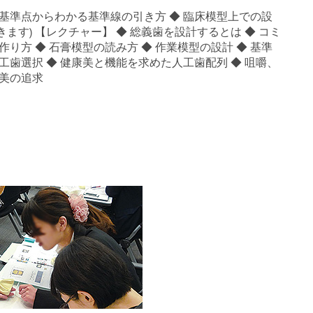
基準点からわかる基準線の引き方 ◆ 臨床模型上での設
す) 【レクチャー】 ◆ 総義歯を設計するとは ◆ コミ
り方 ◆ 石膏模型の読み方 ◆ 作業模型の設計 ◆ 基準
工歯選択 ◆ 健康美と機能を求めた人工歯配列 ◆ 咀嚼、
康美の追求