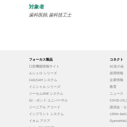
対象者
歯科医師
歯科技工士
フォーカス製品
コネクト
口腔機能情報サイト
GC友の会
ルシェロ シリーズ
採用情報
CAD/CAM システム
企業情報
イニシャル シリーズ
教育
ジーセムONE システム
ニュース
G2－ボンド ユニバーサル
COVID-
ジーニアル アコード
講演会・セ
インプラント システム
100th GetC
イオム アクア
OyamaWall