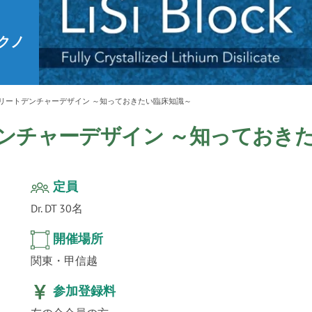
ur
」公
テクノ
リートデンチャーデザイン ～知っておきたい臨床知識～
ンチャーデザイン ～知っておき
定員
Dr. DT 30名
開催場所
関東・甲信越
参加登録料