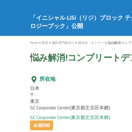
a
t
新発売 エバーエックス フロー
歯を内部まで白くする
インプラント Aadva®
A healthy smile greatly contributes to yo
「セラスマート テクノロジーブック
「イニシャル LiSi（リジ）ブロック 
新製品 イオム ナゴミ for DH
新製品バキュクレーブ 118 / 318 Prime
i
quality of life
製品の詳細情報はこちら
開
ロジーブック」公開
医療ホワイトニング ティオン®
専用サイトはこちら
製品の詳細情報はこちら
ショートインプラント新発売
GCグループ企業
o
n
Home
教育
歯科専門家向け
講演会・セミナー
悩み解消!コンプ
悩み解消!コンプリートデ
所在地
日本
〒
東京
GC Corporate Center(東京都文京区本郷)
GC Corporate Center(東京都文京区本郷)
会場詳細