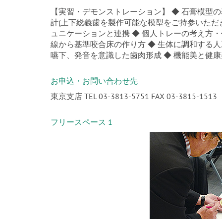
【実習・デモンストレーション】 ◆ 石膏模型の
計(上下総義歯を製作可能な模型をご持参いただきま
ュニケーションと連携 ◆ 個人トレーの考え方・作
線から基準咬合床の作り方 ◆ 生体に調和する人
嚥下、発音を意識した歯肉形成 ◆ 機能美と健
お申込・お問い合わせ先
東京支店 TEL 03-3813-5751 FAX 03-3815-1513
フリースペース 1