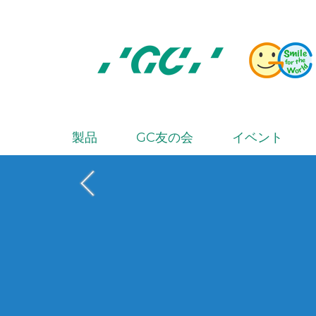
Skip
to
main
content
株
式
会
製品
GC友の会
イベント
M
社
a
ジ
i
ー
シ
n
ー
n
a
v
i
g