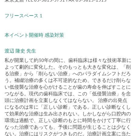
フリースペース 1
本イベント開催時 感染対策
渡辺 隆史 先生
私が開業して約30年の間に、歯科臨床は様々な技術革新に
よって劇的に変化した。そのもっとも大きな変化は、「削
る治療」から「削らない治療」へのパラダイムシフトだろ
う。補綴治療の多くは不可逆的なため、できるだけ削らな
い低侵襲な治療を心がけることが歯の寿命を伸ばすことに
つながる。現代の歯科臨床では、この「低侵襲治療」を念
頭に治療計画を立案しなくてはならない。 治療の出発点
になるのは常に「正しい診断」である。正しい診断なくし
て効果的な治療は生み出されない。しかしながら口腔内の
環境は過酷で、正しい診断のもとに時間をかけて丁寧に行
なった治療であっても、予後に問題が生じることは少なく
ない。治療にはリスクがつきものだ。治療計画立案に当た