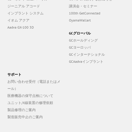
ジーニアル アコード
講演会・セミナー
インプラント システム
100th GetConnected
イオム アクア
OyamaWallart
Aadva GX-100 3D
GCグローバル
GCホールディング
GCヨーロッパ
GCインターナショナル
GCAadvaインプラント
サポート
お問い合わせ受付（電話またはメ
ール）
医療機器の保守点検について
ユニット/X線装置の修理依頼
製品修理のご案内
製造販売中止のご案内