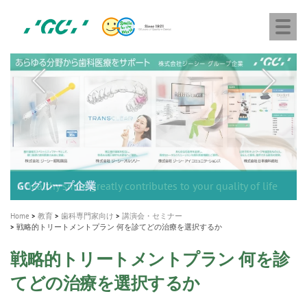
株
Skip
Togg
式
to
navi
会
main
社
content
M
ジ
ー
a
シ
i
ー
n
n
a
A healthy smile greatly contributes to your quality of life
新発売 エバーエックス フロー
「セラスマート テクノロジーブック」公開
「イニシャル LiSi（リジ）ブロック テクノロジーブッ
歯を内部まで白くする
新製品 イオム ナゴミ for DH
新製品バキュクレーブ 118 / 318 Prime
インプラント Aadva®
GCグループ企業
v
ク」公開
専用サイトはこちら
製品の詳細情報はこちら
i
製品の詳細情報はこちら
医療ホワイトニング ティオン®
ショートインプラント新発売
Home
教育
歯科専門家向け
講演会・セミナー
g
戦略的トリートメントプラン 何を診てどの治療を選択するか
a
戦略的トリートメントプラン 何を診
t
てどの治療を選択するか
i