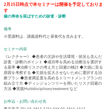
2月25日時点で本セミナーは開催を予定しておりま
す
歯の寿命を延ばすための診査・診断
備考
※受講料は、講義資料代と昼食代を含みます。
セミナー内容
《レクチャー》 ◆患者の主訴や生活環境・状況も含んだ
診査・診断のポイント ◆成功率を高める治療法を選択す
る基準 ◆治療リスクの考え方と回避の検討 ◆欠損に至る
原因を考察する ◆欠損を拡大させないために選択する治
療プラン ◆患者満足度を高めるトリートメントプランの
組み立て方 ◆ディシジョンツリーを用いたリスク回避の
方法 ◆実践Multidisciplinary treatment など
お申込・お問い合わせ先
東京支店 TEL 03-3813-5751 FAX 03-3815-1513