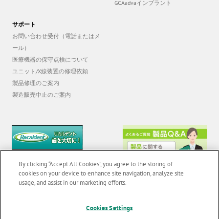
GCAadvaインプラント
サポート
お問い合わせ受付（電話またはメ
ール）
医療機器の保守点検について
ユニット/X線装置の修理依頼
製品修理のご案内
製造販売中止のご案内
By clicking “Accept All Cookies”, you agree to the storing of
cookies on your device to enhance site navigation, analyze site
usage, and assist in our marketing efforts.
Cookies Settings
© 2026 GC Corp. |
無断転載禁止 |
お問い合わせ
|
当サイトの利用条件
|
F