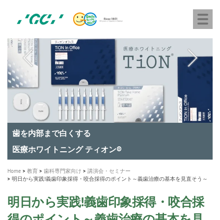
株
Skip
Togg
式
to
navi
会
main
社
content
M
ジ
ー
a
シ
i
ー
n
n
a
A healthy smile greatly contributes to your quality of life
新発売 エバーエックス フロー
「セラスマート テクノロジーブック」公開
「イニシャル LiSi（リジ）ブロック テクノロジーブッ
歯を内部まで白くする
新製品 イオム ナゴミ for DH
新製品バキュクレーブ 118 / 318 Prime
インプラント Aadva®
GCグループ企業
v
ク」公開
専用サイトはこちら
製品の詳細情報はこちら
i
製品の詳細情報はこちら
医療ホワイトニング ティオン®
ショートインプラント新発売
g
Home
教育
歯科専門家向け
講演会・セミナー
a
明日から実践!義歯印象採得・咬合採得のポイント～義歯治療の基本を見直そう～
t
明日から実践!義歯印象採得・咬合採
i
得のポイント～義歯治療の基本を見