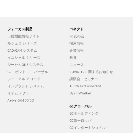
フォーカス製品
コネクト
口腔機能情報サイト
GC友の会
ルシェロ シリーズ
採用情報
CAD/CAM システム
企業情報
イニシャル シリーズ
教育
ジーセムONE システム
ニュース
G2－ボンド ユニバーサル
COVID-19に関するお知らせ
ジーニアル アコード
講演会・セミナー
インプラント システム
100th GetConnected
イオム アクア
OyamaWallart
Aadva GX-100 3D
GCグローバル
GCホールディング
GCヨーロッパ
GCインターナショナル