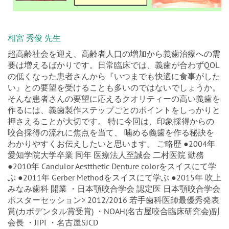
相宮 秀俊 先生
超高齢社会を迎え、高齢者人口の増加から義歯治療への需
要は増えるばかりです。日常臨床では、義歯が合わずQOL
の低くなった患者さんから『いつまでも快適に食事がした
い』との要望を受けることも多いのではないでしょうか。
そんな患者さんの要望に応えるクオリティーの高い義歯を
作るには、義歯製作ステップごとのポイントをしっかりと
押さえることが大切です。 特に今回は、印象採得からの
咬合採得の流れに焦点を当て、 噛める義歯を作る秘訣を
わかりやすくお伝えしたいと思います。 ご略歴 ●2004年
愛知学院大学卒業 同年 医療法人至誠会 二村医院 勤務
●2010年 Candulor Aestthetic Denture colorをスイスにて学
ぶ ●2011年 Gerber Methodをスイスにて学ぶ ●2015年 吹上
みなみ歯科 開業 ・日本顎咬合学会 認定医 日本顎咬合学会
ポスターセッション> 2012/2016 若手歯科医師最優秀発表
賞(カボデンタル賞受賞) ・NOAH(名古屋咬合臨床研究会)副
会長 ・JIPI ・名古屋SJCD