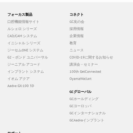
フォーカス製品
コネクト
口腔機能情報サイト
GC友の会
ルシェロ シリーズ
採用情報
CAD/CAM システム
企業情報
イニシャル シリーズ
教育
ジーセムONE システム
ニュース
G2－ボンド ユニバーサル
COVID-19に関するお知らせ
ジーニアル アコード
講演会・セミナー
インプラント システム
100th GetConnected
イオム アクア
OyamaWallart
Aadva GX-100 3D
GCグローバル
GCホールディング
GCヨーロッパ
GCインターナショナル
GCAadvaインプラント