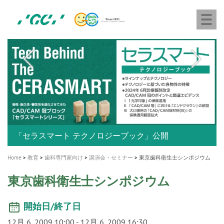
株
Skip
Togg
式
to
navi
会
main
社
content
M
ジ
ー
a
シ
i
ー
n
n
a
A healthy smile greatly contributes to your quality of life
新発売 エバーエックス フロー
「セラスマート テクノロジーブック」公開
「イニシャル LiSi（リジ）ブロック テクノロジーブッ
歯を内部まで白くする
新製品 イオム ナゴミ for DH
新製品バキュクレーブ 118 / 318 Prime
インプラント Aadva®
GCグループ企業
v
ク」公開
専用サイトはこちら
製品の詳細情報はこちら
i
製品の詳細情報はこちら
医療ホワイトニング ティオン®
ショートインプラント新発売
Home
教育
歯科専門家向け
講演会・セミナー
東京歯科衛生士シンポジウム
g
東京歯科衛生士シンポジウム
a
t
開始日/終了日
i
12月 6, 2009 10:00
-
12月 6, 2009 16:30