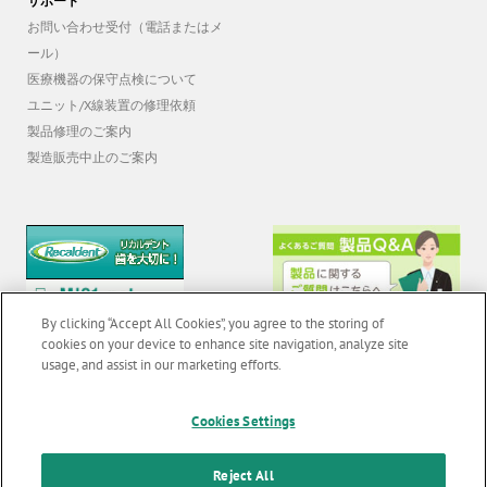
サポート
お問い合わせ受付（電話またはメ
ール）
医療機器の保守点検について
ユニット/X線装置の修理依頼
製品修理のご案内
製造販売中止のご案内
By clicking “Accept All Cookies”, you agree to the storing of
cookies on your device to enhance site navigation, analyze site
usage, and assist in our marketing efforts.
© 2026 GC Corp. |
無断転載禁止 |
お問い合わせ
|
当サイトの利用条件
|
Cookies Settings
F
o
個人情報保護方針
|
クッキーポリシー
|
透明性に関する指針
|
Reject All