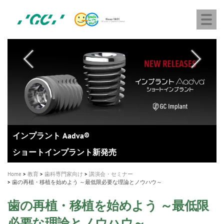
株
Skip
Togg
式
to
navi
会
main
社
content
M
ジ
ー
a
シ
i
ー
n
n
a
A healthy smile greatly contributes to your quality of life
新発売 エバーエックス フロー
「セラスマート テクノロジーブック」公開
「イニシャル LiSi（リジ）ブロック テクノロジーブッ
歯を内部まで白くする
新製品 イオム ナゴミ for DH
新製品バキュクレーブ 118 / 318 Prime
インプラント Aadva®
GCグループ企業
v
ク」公開
専用サイトはこちら
製品の詳細情報はこちら
i
製品の詳細情報はこちら
医療ホワイトニング ティオン®
ショートインプラント新発売
g
Home
教育
歯科専門家向け
講演会・セミナー
a
歯の再植・移植を始めよう ～最低限必要な理論とノウハウ～
t
歯の再植・移植を始めよう ～最低限
i
必要な理論とノウハウ～