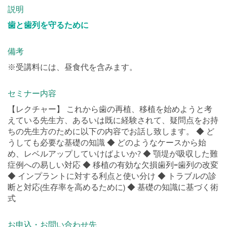
説明
歯と歯列を守るために
備考
※受講料には、昼食代を含みます。
セミナー内容
【レクチャー】 これから歯の再植、移植を始めようと考
えている先生方、あるいは既に経験されて、疑問点をお持
ちの先生方のために以下の内容でお話し致します。 ◆ ど
うしても必要な基礎の知識 ◆ どのようなケースから始
め、レベルアップしていけばよいか? ◆ 顎堤が吸収した難
症例への易しい対応 ◆ 移植の有効な欠損歯列=歯列の改変
◆ インプラントに対する利点と使い分け ◆ トラブルの診
断と対応(生存率を高めるために) ◆ 基礎の知識に基づく術
式
お申込・お問い合わせ先