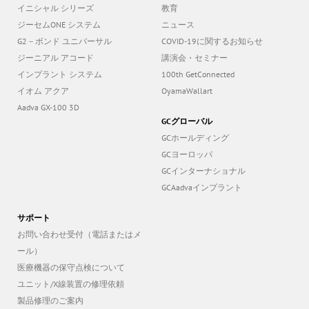
イニシャル シリーズ
教育
ジーセムONE システム
ニュース
G2－ボンド ユニバーサル
COVID-19に関するお知らせ
ジーニアル アコード
講演会・セミナー
インプラント システム
100th GetConnected
イオム アクア
OyamaWallart
Aadva GX-100 3D
GCグローバル
GCホールディング
GCヨーロッパ
GCインターナショナル
GCAadvaインプラント
サポート
お問い合わせ受付（電話またはメ
ール）
医療機器の保守点検について
ユニット/X線装置の修理依頼
製品修理のご案内