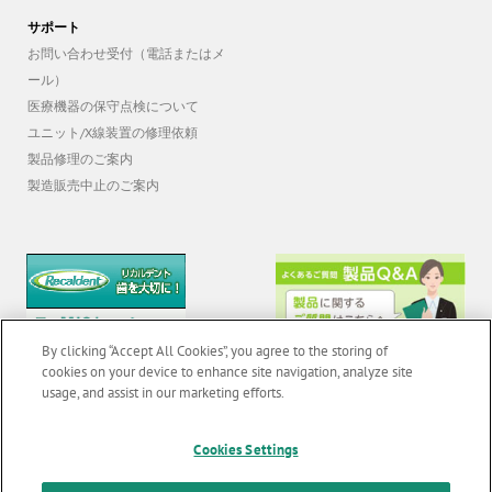
GCAadvaインプラント
サポート
お問い合わせ受付（電話またはメ
ール）
医療機器の保守点検について
ユニット/X線装置の修理依頼
製品修理のご案内
製造販売中止のご案内
By clicking “Accept All Cookies”, you agree to the storing of
cookies on your device to enhance site navigation, analyze site
usage, and assist in our marketing efforts.
Cookies Settings
© 2026 GC Corp. |
無断転載禁止 |
お問い合わせ
|
当サイトの利用条件
|
F