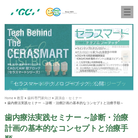
株
Skip
Togg
式
to
navi
会
main
社
content
M
ジ
ー
a
シ
i
ー
n
n
a
A healthy smile greatly contributes to your quality of life
新発売 エバーエックス フロー
「セラスマート テクノロジーブック」公開
「イニシャル LiSi（リジ）ブロック テクノロジーブッ
歯を内部まで白くする
新製品 イオム ナゴミ for DH
新製品バキュクレーブ 118 / 318 Prime
インプラント Aadva®
GCグループ企業
v
ク」公開
専用サイトはこちら
製品の詳細情報はこちら
i
製品の詳細情報はこちら
医療ホワイトニング ティオン®
ショートインプラント新発売
g
Home
教育
歯科専門家向け
講演会・セミナー
歯内療法実践セミナー ～診断・治療計画の基本的なコンセプトと治療手順～
a
t
歯内療法実践セミナー ～診断・治療
i
計画の基本的なコンセプトと治療手