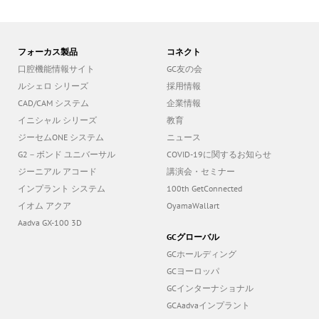
フォーカス製品
コネクト
口腔機能情報サイト
GC友の会
ルシェロ シリーズ
採用情報
CAD/CAM システム
企業情報
イニシャル シリーズ
教育
ジーセムONE システム
ニュース
G2－ボンド ユニバーサル
COVID-19に関するお知らせ
ジーニアル アコード
講演会・セミナー
インプラント システム
100th GetConnected
イオム アクア
OyamaWallart
Aadva GX-100 3D
GCグローバル
GCホールディング
GCヨーロッパ
GCインターナショナル