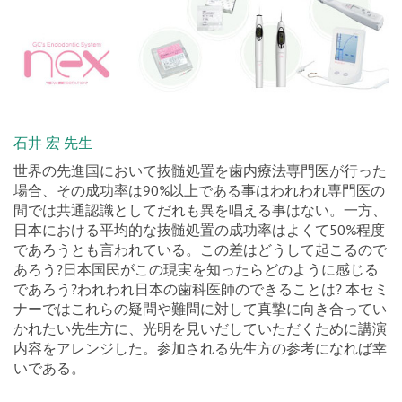
石井 宏 先生
世界の先進国において抜髄処置を歯内療法専門医が行った
場合、その成功率は90%以上である事はわれわれ専門医の
間では共通認識としてだれも異を唱える事はない。一方、
日本における平均的な抜髄処置の成功率はよくて50%程度
であろうとも言われている。この差はどうして起こるので
あろう?日本国民がこの現実を知ったらどのように感じる
であろう?われわれ日本の歯科医師のできることは? 本セミ
ナーではこれらの疑問や難問に対して真摯に向き合ってい
かれたい先生方に、光明を見いだしていただくために講演
内容をアレンジした。参加される先生方の参考になれば幸
いである。