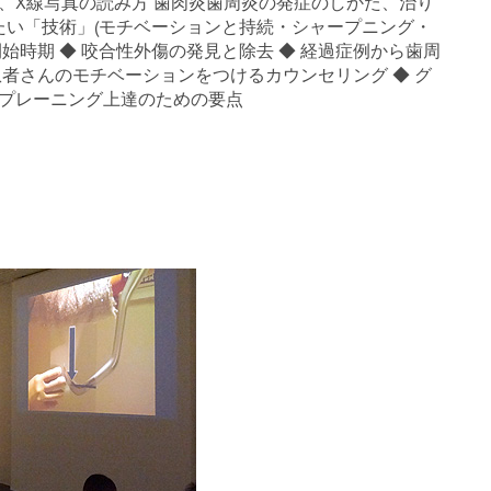
値、X線写真の読み方 歯肉炎歯周炎の発症のしかた、治り
したい「技術」(モチベーションと持続・シャープニング・
始時期 ◆ 咬合性外傷の発見と除去 ◆ 経過症例から歯周
患者さんのモチベーションをつけるカウンセリング ◆ グ
トプレーニング上達のための要点