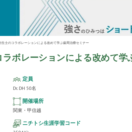
ur
」公
テクノ
衛生士のコラボレーションによる改めて学ぶ歯周治療セミナー
コラボレーションによる改めて学
定員
Dr. DH 50名
開催場所
関東・甲信越
ニチトシ生涯学習コード