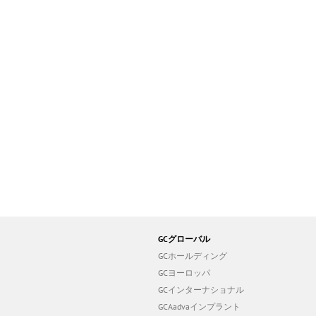
GCグローバル
GCホールディング
GCヨーロッパ
GCインターナショナル
GCAadvaインプラント