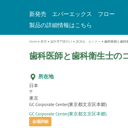
a
t
新発売 エバーエックス フロー
歯を内部まで白くする
インプラント Aadva®
A healthy smile greatly contributes to yo
「セラスマート テクノロジーブック
「イニシャル LiSi（リジ）ブロック 
新製品 イオム ナゴミ for DH
新製品バキュクレーブ 118 / 318 Prime
i
quality of life
製品の詳細情報はこちら
開
ロジーブック」公開
医療ホワイトニング ティオン®
専用サイトはこちら
製品の詳細情報はこちら
ショートインプラント新発売
GCグループ企業
o
n
Home
教育
歯科専門家向け
講演会・セミナー
歯科医師と歯科
歯科医師と歯科衛生士の
所在地
日本
〒
東京
GC Corporate Center(東京都文京区本郷)
GC Corporate Center(東京都文京区本郷)
会場詳細