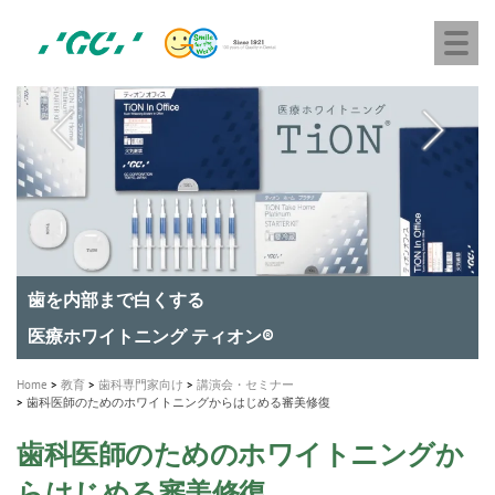
株
Skip
Togg
式
to
navi
会
main
社
content
M
ジ
ー
a
シ
i
ー
n
n
a
A healthy smile greatly contributes to your quality of life
新発売 エバーエックス フロー
「セラスマート テクノロジーブック」公開
「イニシャル LiSi（リジ）ブロック テクノロジーブッ
歯を内部まで白くする
新製品 イオム ナゴミ for DH
新製品バキュクレーブ 118 / 318 Prime
インプラント Aadva®
GCグループ企業
v
ク」公開
専用サイトはこちら
製品の詳細情報はこちら
i
製品の詳細情報はこちら
医療ホワイトニング ティオン®
ショートインプラント新発売
g
Home
教育
歯科専門家向け
講演会・セミナー
歯科医師のためのホワイトニングからはじめる審美修復
a
t
歯科医師のためのホワイトニングか
i
らはじめる審美修復