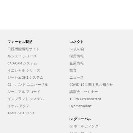
フォーカス製品
コネクト
口腔機能情報サイト
GC友の会
ルシェロ シリーズ
採用情報
CAD/CAM システム
企業情報
イニシャル シリーズ
教育
ジーセムONE システム
ニュース
G2－ボンド ユニバーサル
COVID-19に関するお知らせ
ジーニアル アコード
講演会・セミナー
インプラント システム
100th GetConnected
イオム アクア
OyamaWallart
Aadva GX-100 3D
GCグローバル
GCホールディング
GCヨーロッパ