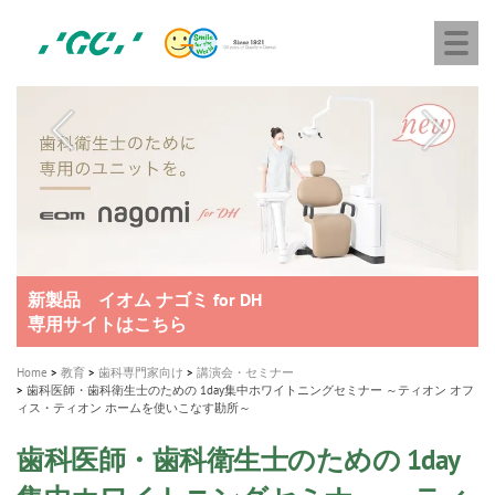
株
Skip
Togg
式
to
navi
会
main
社
content
M
ジ
ー
a
シ
i
ー
n
n
a
A healthy smile greatly contributes to your quality of life
新発売 エバーエックス フロー
「セラスマート テクノロジーブック」公開
「イニシャル LiSi（リジ）ブロック テクノロジーブッ
歯を内部まで白くする
新製品 イオム ナゴミ for DH
新製品バキュクレーブ 118 / 318 Prime
インプラント Aadva®
GCグループ企業
v
ク」公開
専用サイトはこちら
製品の詳細情報はこちら
i
製品の詳細情報はこちら
医療ホワイトニング ティオン®
ショートインプラント新発売
g
Home
教育
歯科専門家向け
講演会・セミナー
歯科医師・歯科衛生士のための 1day集中ホワイトニングセミナー ～ティオン オフ
a
ィス・ティオン ホームを使いこなす勘所～
t
歯科医師・歯科衛生士のための 1day
i