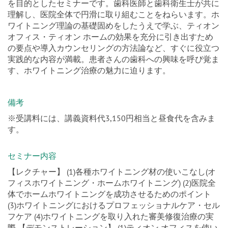
を目的としたセミナーです。歯科医師と歯科衛生士が共に
理解し、医院全体で円滑に取り組むことをねらいます。ホ
ワイトニング理論の基礎固めをしたうえで学ぶ、ティオン
オフィス・ティオン ホームの効果を充分に引き出すため
の要点や導入カウンセリングの方法論など、すぐに役立つ
実践的な内容が満載。患者さんの歯科への興味を呼び覚ま
す、ホワイトニング治療の魅力に迫ります。
備考
※受講料には、講義資料代3,150円相当と昼食代を含みま
す。
セミナー内容
【レクチャー】 (1)各種ホワイトニング材の使いこなし(オ
フィスホワイトニング・ホームホワイトニング) (2)医院全
体でホームホワイトニングを成功させるためのポイント
(3)ホワイトニングにおけるプロフェッショナルケア・セル
フケア (4)ホワイトニングを取り入れた審美修復治療の実
際 【デモンストレーション】 (1)ティオン オフィスを使い