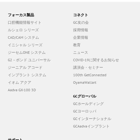
フォーカス製品
コネクト
口腔機能情報サイト
GC友の会
ルシェロ シリーズ
採用情報
CAD/CAM システム
企業情報
イニシャル シリーズ
教育
ジーセムONE システム
ニュース
G2－ボンド ユニバーサル
COVID-19に関するお知らせ
ジーニアル アコード
講演会・セミナー
インプラント システム
100th GetConnected
イオム アクア
OyamaWallart
Aadva GX-100 3D
GCグローバル
GCホールディング
GCヨーロッパ
GCインターナショナル
GCAadvaインプラント
サポート