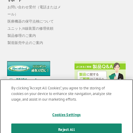
お問い合わせ受付（電話またはメ
ール）
医療機器の保守点検について
ユニット/X線装置の修理依頼
製品修理のご案内
製造販売中止のご案内
By clicking “Accept All Cookies”, you agree to the storing of
cookies on your device to enhance site navigation, analyze site
usage, and assist in our marketing efforts.
© 2026 GC Corp. |
無断転載禁止 |
お問い合わせ
|
当サイトの利用条件
|
Cookies Settings
F
o
個人情報保護方針
|
クッキーポリシー
|
透明性に関する指針
|
Reject All