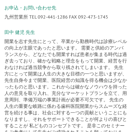
お申込・お問い合わせ先
九州営業所 TEL 092-441-1286 FAX 092-473-1745
田中 健児 先生
開業を志す先生にとって、卒業から勤務時代は診療レベル
の向上が主眼であったと思います。 需要と供給のアンバ
ランスから、どなたでも開業すれば患者が集まる時代は過
ぎ去っており、確かな戦略と理念をもって開業、経営を行
わなければ過当競争から取り残されてしまいます。 先生
方にとって開業は人生の大きな目標の一つと思いますが、
先生自身今まで開業、医院経営の知識を得る機会は少なか
ったものと思います。これからは確かなノウハウを持った
人の意見を取り入れ、充分なマーケットプランを立て、用
意周到、準備万端の事業計画が必要不可欠です。 先生の
人生の重要な岐路に係わる歯科医院開業からスムーズな経
営を続ける事は、社会に対する一つの貢献ということにも
なりますし、それをサポートできることが何よりの喜びと
することが 私どものコンセプトです。 是非このセミナー
をご参考にして先生がご成功されることを願っておりま