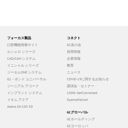
フォーカス製品
コネクト
口腔機能情報サイト
GC友の会
ルシェロ シリーズ
採用情報
CAD/CAM システム
企業情報
イニシャル シリーズ
教育
ジーセムONE システム
ニュース
G2－ボンド ユニバーサル
COVID-19に関するお知らせ
ジーニアル アコード
講演会・セミナー
インプラント システム
100th GetConnected
イオム アクア
OyamaWallart
Aadva GX-100 3D
GCグローバル
GCホールディング
GCヨーロッパ