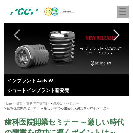
株
Skip
Togg
式
to
navi
会
main
社
content
M
ジ
ー
a
シ
i
ー
n
n
a
A healthy smile greatly contributes to your quality of life
新発売 エバーエックス フロー
「セラスマート テクノロジーブック」公開
「イニシャル LiSi（リジ）ブロック テクノロジーブッ
歯を内部まで白くする
新製品 イオム ナゴミ for DH
新製品バキュクレーブ 118 / 318 Prime
インプラント Aadva®
GCグループ企業
v
ク」公開
専用サイトはこちら
製品の詳細情報はこちら
i
製品の詳細情報はこちら
医療ホワイトニング ティオン®
ショートインプラント新発売
g
Home
教育
歯科専門家向け
講演会・セミナー
a
歯科医院開業セミナー ～厳しい時代の開業を成功に導くポイントは～
t
歯科医院開業セミナー ～厳しい時代
i
の開業を成功に導くポイントは～