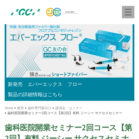
株
Skip
Togg
式
to
navi
会
main
社
content
M
ジ
ー
a
シ
i
ー
n
n
a
A healthy smile greatly contributes to your quality of life
新発売 エバーエックス フロー
「セラスマート テクノロジーブック」公開
「イニシャル LiSi（リジ）ブロック テクノロジーブッ
歯を内部まで白くする
新製品 イオム ナゴミ for DH
新製品バキュクレーブ 118 / 318 Prime
インプラント Aadva®
GCグループ企業
v
ク」公開
専用サイトはこちら
製品の詳細情報はこちら
i
製品の詳細情報はこちら
医療ホワイトニング ティオン®
ショートインプラント新発売
Home
教育
歯科専門家向け
講演会・セミナー
g
歯科医院開業セミナー2回コース【第2回】有料 ジーシー サクセスセミナー
a
歯科医院開業セミナー2回コース【第
t
2回】有料 ジーシー サクセスセミナ
i
ー