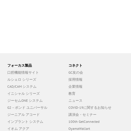
フォーカス製品
コネクト
口腔機能情報サイト
GC友の会
ルシェロ シリーズ
採用情報
CAD/CAM システム
企業情報
イニシャル シリーズ
教育
ジーセムONE システム
ニュース
G2－ボンド ユニバーサル
COVID-19に関するお知らせ
ジーニアル アコード
講演会・セミナー
インプラント システム
100th GetConnected
イオム アクア
OyamaWallart
Aadva GX-100 3D