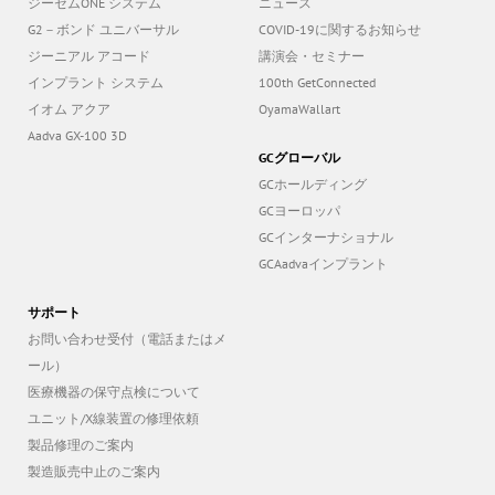
ジーセムONE システム
ニュース
G2－ボンド ユニバーサル
COVID-19に関するお知らせ
ジーニアル アコード
講演会・セミナー
インプラント システム
100th GetConnected
イオム アクア
OyamaWallart
Aadva GX-100 3D
GCグローバル
GCホールディング
GCヨーロッパ
GCインターナショナル
GCAadvaインプラント
サポート
お問い合わせ受付（電話またはメ
ール）
医療機器の保守点検について
ユニット/X線装置の修理依頼
製品修理のご案内
製造販売中止のご案内