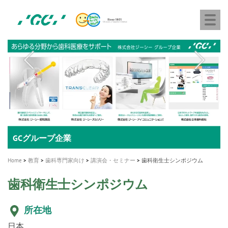
株
Skip
Togg
式
to
navi
会
main
社
content
M
ジ
ー
a
シ
i
ー
n
n
a
A healthy smile greatly contributes to your quality of life
新発売 エバーエックス フロー
「セラスマート テクノロジーブック」公開
「イニシャル LiSi（リジ）ブロック テクノロジーブッ
歯を内部まで白くする
新製品 イオム ナゴミ for DH
新製品バキュクレーブ 118 / 318 Prime
インプラント Aadva®
GCグループ企業
v
ク」公開
専用サイトはこちら
製品の詳細情報はこちら
i
製品の詳細情報はこちら
医療ホワイトニング ティオン®
ショートインプラント新発売
Home
教育
歯科専門家向け
講演会・セミナー
歯科衛生士シンポジウム
g
歯科衛生士シンポジウム
a
t
所在地
i
日本