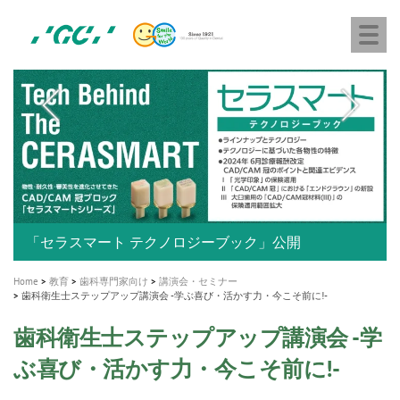
株
Skip
Togg
式
to
navi
会
main
社
content
M
ジ
ー
a
シ
i
ー
n
n
a
A healthy smile greatly contributes to your quality of life
新発売 エバーエックス フロー
「セラスマート テクノロジーブック」公開
「イニシャル LiSi（リジ）ブロック テクノロジーブッ
歯を内部まで白くする
新製品 イオム ナゴミ for DH
新製品バキュクレーブ 118 / 318 Prime
インプラント Aadva®
GCグループ企業
v
ク」公開
専用サイトはこちら
製品の詳細情報はこちら
i
製品の詳細情報はこちら
医療ホワイトニング ティオン®
ショートインプラント新発売
g
Home
教育
歯科専門家向け
講演会・セミナー
歯科衛生士ステップアップ講演会 -学ぶ喜び・活かす力・今こそ前に!-
a
歯科衛生士ステップアップ講演会 -学
t
i
ぶ喜び・活かす力・今こそ前に!-