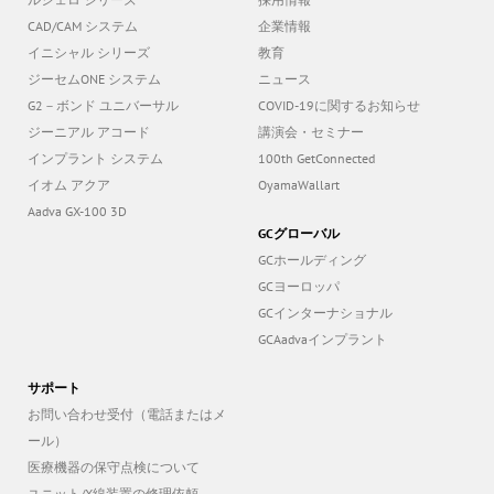
ルシェロ シリーズ
採用情報
CAD/CAM システム
企業情報
イニシャル シリーズ
教育
ジーセムONE システム
ニュース
G2－ボンド ユニバーサル
COVID-19に関するお知らせ
ジーニアル アコード
講演会・セミナー
インプラント システム
100th GetConnected
イオム アクア
OyamaWallart
Aadva GX-100 3D
GCグローバル
GCホールディング
GCヨーロッパ
GCインターナショナル
GCAadvaインプラント
サポート
お問い合わせ受付（電話またはメ
ール）
医療機器の保守点検について