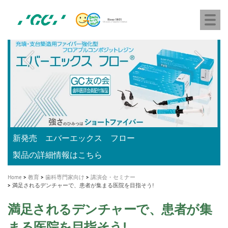
株
Skip
Togg
式
to
navi
会
main
社
content
M
ジ
ー
a
シ
i
ー
n
n
a
A healthy smile greatly contributes to your quality of life
新発売 エバーエックス フロー
「セラスマート テクノロジーブック」公開
「イニシャル LiSi（リジ）ブロック テクノロジーブッ
歯を内部まで白くする
新製品 イオム ナゴミ for DH
新製品バキュクレーブ 118 / 318 Prime
インプラント Aadva®
GCグループ企業
v
ク」公開
専用サイトはこちら
製品の詳細情報はこちら
i
製品の詳細情報はこちら
医療ホワイトニング ティオン®
ショートインプラント新発売
g
Home
教育
歯科専門家向け
講演会・セミナー
a
満足されるデンチャーで、患者が集まる医院を目指そう!
t
満足されるデンチャーで、患者が集
i
まる医院を目指そう!