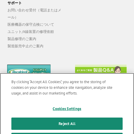
サポート
お問い合わせ受付（電話またはメ
ール）
医療機器の保守点検について
ユニット/X線装置の修理依頼
製品修理のご案内
製造販売中止のご案内
By clicking “Accept All Cookies”, you agree to the storing of
cookies on your device to enhance site navigation, analyze site
usage, and assist in our marketing efforts.
Cookies Settings
© 2026 GC Corp. |
無断転載禁止 |
お問い合わせ
|
当サイトの利用条件
|
F
Reject All
o
個人情報保護方針
|
クッキーポリシー
|
透明性に関する指針
|