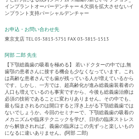
インプラントオーバーデンチャー 4.欠損を拡大させないイ
ンプラント支持パーシャルデンチャー
お申込・お問い合わせ先
東京支店 TEL 03-3813-5751 FAX 03-3815-1513
阿部 二郎 先生
【下顎総義歯の吸着を極める】 若いドクターの中では,無
歯顎の患者さんに接する機会も少なくなっています。これ
は高齢な患者さんでも歯が残っている人が増えているから
です。しかし、一方では、超高齢化が進み総義歯装着者の
人口も増えているのも事実ですから、今後も総義歯治療は
必須の技術であることに変わりありません。その中でも、
最も悩まされるのは開口すると浮き上がる下顎総義歯では
ないでしょうか。今回のセミナーで、下顎総義歯の吸着の
メカニズムや臨床テクニックを学び、日頃の臨床ストレス
から解放されれば、義歯の臨床はこの先ずっと楽しいもの
になるに違いありません。(阿部 二郎)