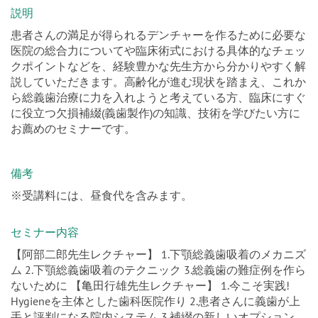
説明
患者さんの満足が得られるデンチャーを作るために必要な
医院の総合力についてや臨床術式における具体的なチェッ
クポイントなどを、経験豊かな先生方から分かりやすく解
説していただきます。高齢化が進む現状を踏まえ、これか
ら総義歯治療に力を入れようと考えている方、臨床にすぐ
に役立つ欠損補綴(義歯製作)の知識、技術を学びたい方に
お薦めのセミナーです。
備考
※受講料には、昼食代を含みます。
セミナー内容
【阿部二郎先生レクチャー】 1.下顎総義歯吸着のメカニズ
ム 2.下顎総義歯吸着のテクニック 3.総義歯の難症例を作ら
ないために 【亀田行雄先生レクチャー】 1.今こそ実践!
Hygieneを主体とした歯科医院作り 2.患者さんに義歯が上
手と評判になる院内システム 3.補綴の新しいオプション_