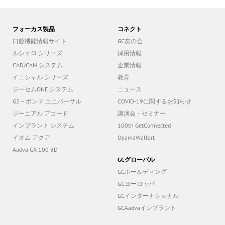
フォーカス製品
コネクト
口腔機能情報サイト
GC友の会
ルシェロ シリーズ
採用情報
CAD/CAM システム
企業情報
イニシャル シリーズ
教育
ジーセムONE システム
ニュース
G2－ボンド ユニバーサル
COVID-19に関するお知らせ
ジーニアル アコード
講演会・セミナー
インプラント システム
100th GetConnected
イオム アクア
OyamaWallart
Aadva GX-100 3D
GCグローバル
GCホールディング
GCヨーロッパ
GCインターナショナル
GCAadvaインプラント