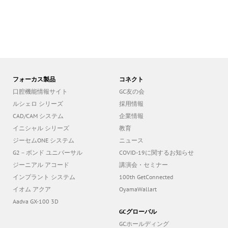
フォーカス製品
コネクト
口腔機能情報サイト
GC友の会
ルシェロ シリーズ
採用情報
CAD/CAM システム
企業情報
イニシャル シリーズ
教育
ジーセムONE システム
ニュース
G2－ボンド ユニバーサル
COVID-19に関するお知らせ
ジーニアル アコード
講演会・セミナー
インプラント システム
100th GetConnected
イオム アクア
OyamaWallart
Aadva GX-100 3D
GCグローバル
GCホールディング
GCヨーロッパ