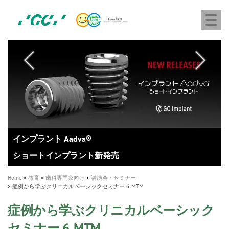
株
Skip
Togg
式
to
navi
会
main
社
content
M
ジ
ー
a
シ
i
ー
n
n
a
A healthy smile greatly contributes to your quality of life
新発売 エバーエックス フロー
「セラスマート テクノロジーブック」公開
「イニシャル LiSi（リジ）ブロック テクノロジーブッ
歯を内部まで白くする
新製品 イオム ナゴミ for DH
新製品バキュクレーブ 118 / 318 Prime
インプラント Aadva®
GCグループ企業
v
ク」公開
専用サイトはこちら
製品の詳細情報はこちら
i
製品の詳細情報はこちら
医療ホワイトニング ティオン®
ショートインプラント新発売
Home
教育
歯科専門家向け
講演会・セミナー
g
症例から学ぶクリニカルベーシックセミナー 6. MTM
a
症例から学ぶクリニカルベーシック
t
セミナー 6. MTM
i