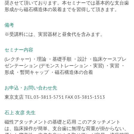
奨させて頂いております。本セミナーでは基本的な支台歯
形成から磁石構造体の装着までを習得して頂きます。
備考
※受講料には、実習器材と昼食代を含みます。
セミナー内容
(レクチャー) ・理論 ・基礎手順 ・設計 ・臨床ケースプレ
ゼンテーション (デモンストレーション・実習) ・実習 ・
形成 ・暫間キャップ ・磁石構造体の合着
お申込・お問い合わせ先
東京支店 TEL 03-3813-5751 FAX 03-3815-1513
石上 友彦 先生
磁性アタッチメントの基礎と応用 このアタッチメント
は、臨床操作が簡単、支台歯に無理な荷重が掛からない、