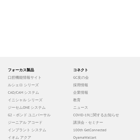
フォーカス製品
コネクト
口腔機能情報サイト
GC友の会
ルシェロ シリーズ
採用情報
CAD/CAM システム
企業情報
イニシャル シリーズ
教育
ジーセムONE システム
ニュース
G2－ボンド ユニバーサル
COVID-19に関するお知らせ
ジーニアル アコード
講演会・セミナー
インプラント システム
100th GetConnected