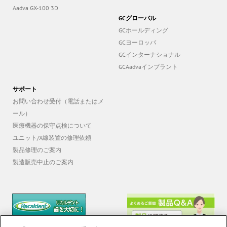
イオム アクア
OyamaWallart
Aadva GX-100 3D
GCグローバル
GCホールディング
GCヨーロッパ
GCインターナショナル
GCAadvaインプラント
サポート
お問い合わせ受付（電話またはメ
ール）
医療機器の保守点検について
ユニット/X線装置の修理依頼
製品修理のご案内
製造販売中止のご案内