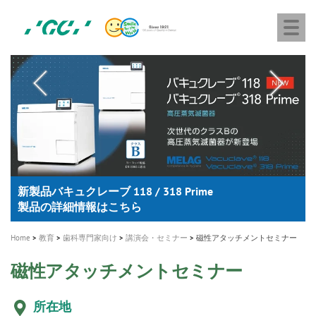
株
Skip
Togg
式
to
navi
会
main
社
content
M
ジ
ー
a
シ
i
ー
n
n
a
A healthy smile greatly contributes to your quality of life
新発売 エバーエックス フロー
「セラスマート テクノロジーブック」公開
「イニシャル LiSi（リジ）ブロック テクノロジーブッ
歯を内部まで白くする
新製品 イオム ナゴミ for DH
新製品バキュクレーブ 118 / 318 Prime
インプラント Aadva®
GCグループ企業
v
ク」公開
専用サイトはこちら
製品の詳細情報はこちら
i
製品の詳細情報はこちら
医療ホワイトニング ティオン®
ショートインプラント新発売
g
Home
教育
歯科専門家向け
講演会・セミナー
磁性アタッチメントセミナー
a
t
磁性アタッチメントセミナー
i
所在地