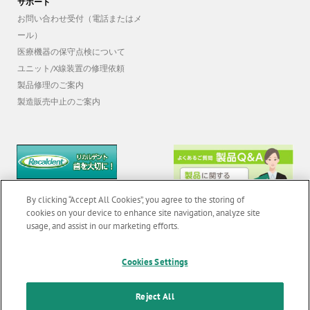
サポート
お問い合わせ受付（電話またはメ
ール）
医療機器の保守点検について
ユニット/X線装置の修理依頼
製品修理のご案内
製造販売中止のご案内
By clicking “Accept All Cookies”, you agree to the storing of
cookies on your device to enhance site navigation, analyze site
usage, and assist in our marketing efforts.
Cookies Settings
© 2026 GC Corp. |
無断転載禁止 |
お問い合わせ
|
当サイトの利用条件
|
F
o
個人情報保護方針
|
クッキーポリシー
|
透明性に関する指針
|
Reject All