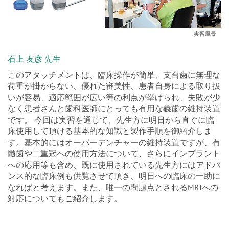
実習風景
石上 友彦 先生
このアタッチメントは、臨床操作が簡単、支台歯に無理な
荷重が掛からない、優れた審美性、患者自身による取り扱
いが容易、適応範囲が広い等の利点が挙げられ、失敗が少
なく患者さんと歯科医師にとっても有用な義歯の維持装置
です。 今回は実習を通じて、先生方に明日から直ぐに臨
床使用して頂ける基本的な知識と製作手順を御紹介しま
す。基本的にはオーバーデンチャーの維持装置ですが、有
髄歯や二重冠への使用方法について、さらにインプラント
への応用等も含め、既に使用されている先生方にはアドバ
ンス的な臨床例も供覧させて頂き、明日への臨床の一助に
なればと考えます。また、唯一の問題点とされるMRIへの
対応についてもご紹介します。