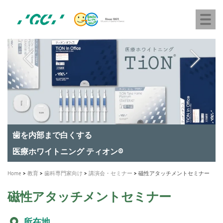
株
Skip
Togg
式
to
navi
会
main
社
content
M
ジ
ー
a
シ
i
ー
n
n
a
A healthy smile greatly contributes to your quality of life
新発売 エバーエックス フロー
「セラスマート テクノロジーブック」公開
「イニシャル LiSi（リジ）ブロック テクノロジーブッ
歯を内部まで白くする
新製品 イオム ナゴミ for DH
新製品バキュクレーブ 118 / 318 Prime
インプラント Aadva®
GCグループ企業
v
ク」公開
専用サイトはこちら
製品の詳細情報はこちら
i
製品の詳細情報はこちら
医療ホワイトニング ティオン®
ショートインプラント新発売
g
Home
教育
歯科専門家向け
講演会・セミナー
磁性アタッチメントセミナー
a
t
磁性アタッチメントセミナー
i
所在地