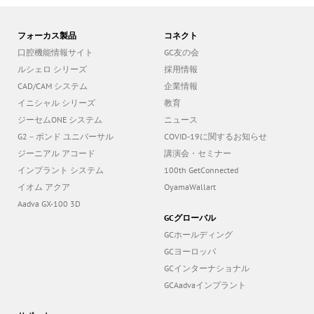
フォーカス製品
コネクト
口腔機能情報サイト
GC友の会
ルシェロ シリーズ
採用情報
CAD/CAM システム
企業情報
イニシャル シリーズ
教育
ジーセムONE システム
ニュース
G2－ボンド ユニバーサル
COVID-19に関するお知らせ
ジーニアル アコード
講演会・セミナー
インプラント システム
100th GetConnected
イオム アクア
OyamaWallart
Aadva GX-100 3D
GCグローバル
GCホールディング
GCヨーロッパ
GCインターナショナル
GCAadvaインプラント