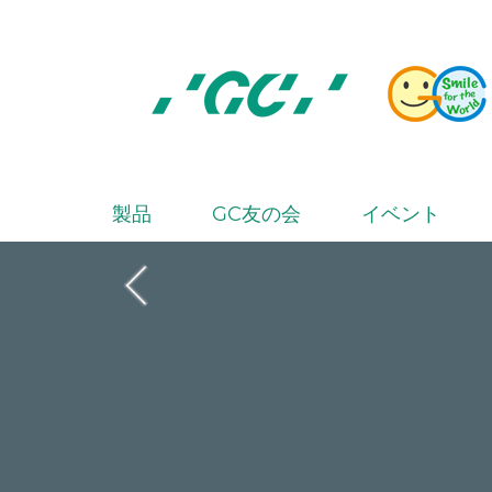
Skip
to
main
content
株
式
会
製品
GC友の会
イベント
M
社
a
ジ
i
ー
シ
n
ー
n
a
v
i
g