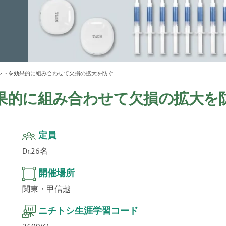
ur
」公
テクノ
ントを効果的に組み合わせて欠損の拡大を防ぐ
果的に組み合わせて欠損の拡大を
定員
Dr.26名
開催場所
関東・甲信越
ニチトシ生涯学習コード