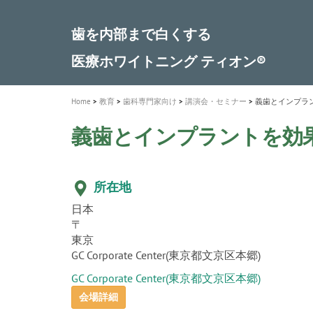
a
t
新発売 エバーエックス フロー
歯を内部まで白くする
インプラント Aadva®
A healthy smile greatly contributes to yo
「セラスマート テクノロジーブック
「イニシャル LiSi（リジ）ブロック 
新製品 イオム ナゴミ for DH
新製品バキュクレーブ 118 / 318 Prime
i
quality of life
製品の詳細情報はこちら
開
ロジーブック」公開
医療ホワイトニング ティオン®
専用サイトはこちら
製品の詳細情報はこちら
ショートインプラント新発売
GCグループ企業
o
n
Home
教育
歯科専門家向け
講演会・セミナー
義歯とインプラ
義歯とインプラントを効
所在地
日本
〒
東京
GC Corporate Center(東京都文京区本郷)
GC Corporate Center(東京都文京区本郷)
会場詳細