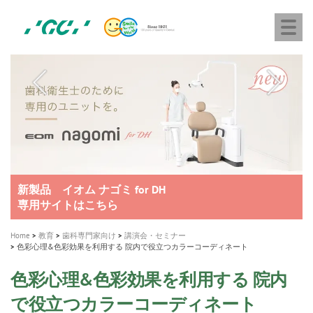
株
Skip
Togg
式
to
navi
会
main
社
content
M
ジ
ー
a
シ
i
ー
n
n
a
A healthy smile greatly contributes to your quality of life
新発売 エバーエックス フロー
「セラスマート テクノロジーブック」公開
「イニシャル LiSi（リジ）ブロック テクノロジーブッ
歯を内部まで白くする
新製品 イオム ナゴミ for DH
新製品バキュクレーブ 118 / 318 Prime
インプラント Aadva®
GCグループ企業
v
ク」公開
専用サイトはこちら
製品の詳細情報はこちら
i
製品の詳細情報はこちら
医療ホワイトニング ティオン®
ショートインプラント新発売
g
Home
教育
歯科専門家向け
講演会・セミナー
色彩心理&色彩効果を利用する 院内で役立つカラーコーディネート
a
t
色彩心理&色彩効果を利用する 院内
i
で役立つカラーコーディネート