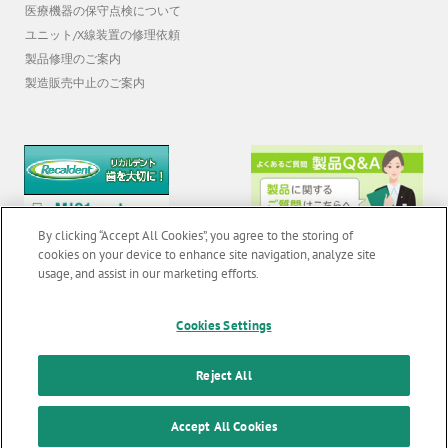
医療機器の保守点検について
ユニット/X線装置の修理依頼
製品修理のご案内
製造販売中止のご案内
By clicking “Accept All Cookies”, you agree to the storing of
cookies on your device to enhance site navigation, analyze site
usage, and assist in our marketing efforts.
© 2026 GC Corp. |
無断転載禁止 |
お問い合わせ
|
当サイトの利用条件
|
Cookies Settings
F
o
個人情報保護方針
|
クッキーポリシー
|
透明性に関する指針
|
Reject All
o
クアラルンプール原則対応方針
|
t
Accept All Cookies
カスタマーハラスメントに対する基本方針