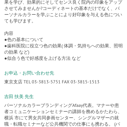
果を学び、効果的にそしてセンス良く院内の印象をアップ
させてみませんか?コーディネートの基本だけでなく、パ
ーソナルカラーを学ぶことにより好印象を与える色につい
ても学びます。
内容
●色の基本について
●歯科医院に役立つ色の効果( 体調・気持ちへの効果、照明
の効果 など)
●似合う色で好感度を上げる方法 など
お申込・お問い合わせ先
東京支店 TEL 03-3813-5751 FAX 03-3815-1513
吉田 扶美 先生
パーソナルカラーブランディングAfaay代表。マナーや患
者コミュニケーションセミナーの講師を務めるかたわら、
横浜 市にて男女共同参画センター、シングルマザーの就
職・転職セミナーなど公共機関での仕事にも携わる。 (パ