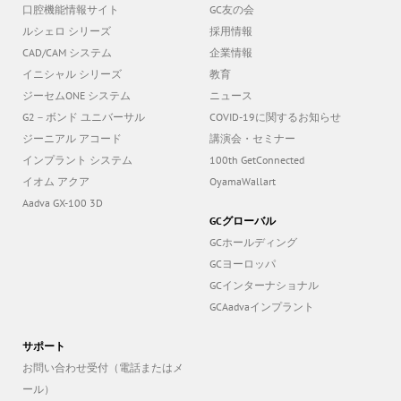
口腔機能情報サイト
GC友の会
ルシェロ シリーズ
採用情報
CAD/CAM システム
企業情報
イニシャル シリーズ
教育
ジーセムONE システム
ニュース
G2－ボンド ユニバーサル
COVID-19に関するお知らせ
ジーニアル アコード
講演会・セミナー
インプラント システム
100th GetConnected
イオム アクア
OyamaWallart
Aadva GX-100 3D
GCグローバル
GCホールディング
GCヨーロッパ
GCインターナショナル
GCAadvaインプラント
サポート
お問い合わせ受付（電話またはメ
ール）