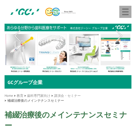
株
Skip
Togg
式
to
navi
会
main
社
content
M
ジ
ー
a
シ
i
ー
n
n
a
A healthy smile greatly contributes to your quality of life
新発売 エバーエックス フロー
「セラスマート テクノロジーブック」公開
「イニシャル LiSi（リジ）ブロック テクノロジーブッ
歯を内部まで白くする
新製品 イオム ナゴミ for DH
新製品バキュクレーブ 118 / 318 Prime
インプラント Aadva®
GCグループ企業
v
ク」公開
専用サイトはこちら
製品の詳細情報はこちら
i
製品の詳細情報はこちら
医療ホワイトニング ティオン®
ショートインプラント新発売
Home
教育
歯科専門家向け
講演会・セミナー
g
補綴治療後のメインテナンスセミナー
a
補綴治療後のメインテナンスセミナ
t
ー
i