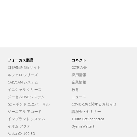
フォーカス製品
コネクト
口腔機能情報サイト
GC友の会
ルシェロ シリーズ
採用情報
CAD/CAM システム
企業情報
イニシャル シリーズ
教育
ジーセムONE システム
ニュース
G2－ボンド ユニバーサル
COVID-19に関するお知らせ
ジーニアル アコード
講演会・セミナー
インプラント システム
100th GetConnected
イオム アクア
OyamaWallart
Aadva GX-100 3D