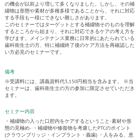
の機会が以前より増して多くなりました。しかし、その補
綴物は形態や素材が多種多様であることから、それに対応
する手段も一様にできない難しさがあります。
このセミナーではターゲットとする補綴物そのものを理解
するところから始まり、それに対応できるケアの考え方を
学びます。メインテナンス業務に日常的にあたられている
歯科衛生士の方、特に補綴終了後のケア方法を再確認した
い方必見のセミナーです。
備考
※受講料には、講義資料代3,150円相当を含みます。 ※当
セミナーは、歯科衛生士の方の参加に限定させていただき
ます。
セミナー内容
・補綴物の入った口腔内をケアするということ-素材や形
態の見極め- ・補綴物や修復物を考慮したPTCのポイント
(クラウンブリッジ・インプラント・義歯) ・人をみる、患
者さん自身をみる『ヒューマンモデル型メインテナンス』