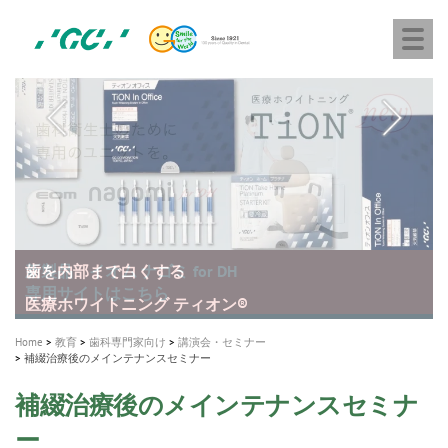
株
Skip
Togg
式
to
navi
会
main
社
content
M
ジ
ー
a
シ
i
ー
n
n
a
A healthy smile greatly contributes to your quality of life
新発売 エバーエックス フロー
「セラスマート テクノロジーブック」公開
「イニシャル LiSi（リジ）ブロック テクノロジーブッ
歯を内部まで白くする
新製品 イオム ナゴミ for DH
新製品バキュクレーブ 118 / 318 Prime
インプラント Aadva®
GCグループ企業
v
ク」公開
専用サイトはこちら
製品の詳細情報はこちら
i
製品の詳細情報はこちら
医療ホワイトニング ティオン®
ショートインプラント新発売
g
Home
教育
歯科専門家向け
講演会・セミナー
補綴治療後のメインテナンスセミナー
a
t
補綴治療後のメインテナンスセミナ
i
ー