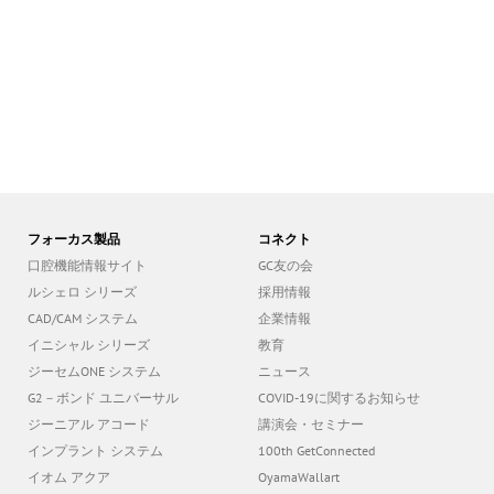
フォーカス製品
コネクト
口腔機能情報サイト
GC友の会
ルシェロ シリーズ
採用情報
CAD/CAM システム
企業情報
イニシャル シリーズ
教育
ジーセムONE システム
ニュース
G2－ボンド ユニバーサル
COVID-19に関するお知らせ
ジーニアル アコード
講演会・セミナー
インプラント システム
100th GetConnected
イオム アクア
OyamaWallart