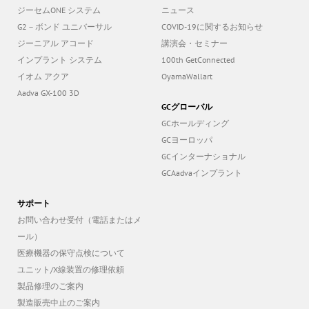
ジーセムONE システム
ニュース
G2－ボンド ユニバーサル
COVID-19に関するお知らせ
ジーニアル アコード
講演会・セミナー
インプラント システム
100th GetConnected
イオム アクア
OyamaWallart
Aadva GX-100 3D
GCグローバル
GCホールディング
GCヨーロッパ
GCインターナショナル
GCAadvaインプラント
サポート
お問い合わせ受付（電話またはメ
ール）
医療機器の保守点検について
ユニット/X線装置の修理依頼
製品修理のご案内
製造販売中止のご案内