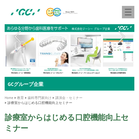
株
Skip
Togg
式
to
navi
会
main
社
content
M
ジ
ー
a
シ
i
ー
n
n
a
A healthy smile greatly contributes to your quality of life
新発売 エバーエックス フロー
「セラスマート テクノロジーブック」公開
「イニシャル LiSi（リジ）ブロック テクノロジーブッ
歯を内部まで白くする
新製品 イオム ナゴミ for DH
新製品バキュクレーブ 118 / 318 Prime
インプラント Aadva®
GCグループ企業
v
ク」公開
専用サイトはこちら
製品の詳細情報はこちら
i
製品の詳細情報はこちら
医療ホワイトニング ティオン®
ショートインプラント新発売
Home
教育
歯科専門家向け
講演会・セミナー
g
診療室からはじめる口腔機能向上セミナー
a
診療室からはじめる口腔機能向上セ
t
ミナー
i