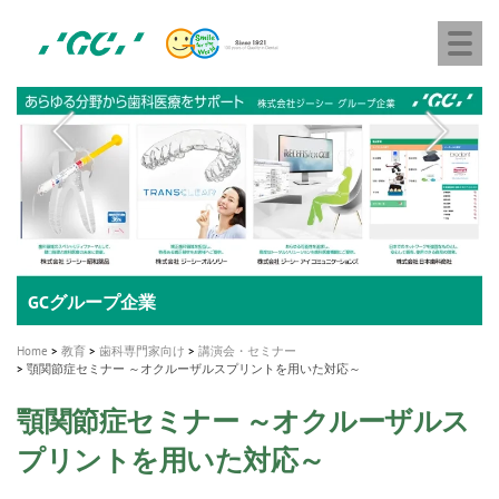
株
Skip
Togg
式
to
navi
会
main
社
content
M
ジ
ー
a
シ
i
ー
n
n
a
A healthy smile greatly contributes to your quality of life
新発売 エバーエックス フロー
「セラスマート テクノロジーブック」公開
「イニシャル LiSi（リジ）ブロック テクノロジーブッ
歯を内部まで白くする
新製品 イオム ナゴミ for DH
新製品バキュクレーブ 118 / 318 Prime
インプラント Aadva®
GCグループ企業
v
ク」公開
専用サイトはこちら
製品の詳細情報はこちら
i
製品の詳細情報はこちら
医療ホワイトニング ティオン®
ショートインプラント新発売
Home
教育
歯科専門家向け
講演会・セミナー
g
顎関節症セミナー ～オクルーザルスプリントを用いた対応～
a
顎関節症セミナー ～オクルーザルス
t
プリントを用いた対応～
i