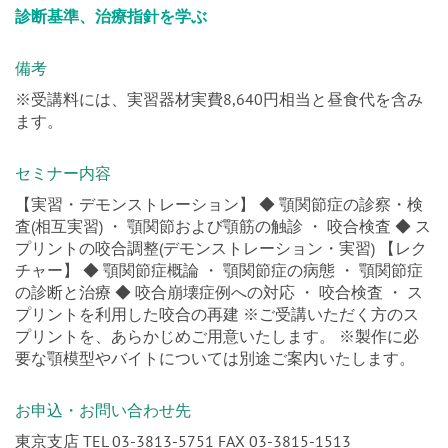
診断基準、治療指針を学ぶ
備考
※受講料には、実習器材実費8,640円相当と昼食代を含み
ます。
セミナー内容
【実習・デモンストレーション】 ◆ 顎関節症の診察・検
査(相互実習) ・ 顎関節および顎筋の触診 ・ 咬合検査 ◆ ス
プリントの咬合調整(デモンストレーション・実習) 【レク
チャー】 ◆ 顎関節症概論 ・ 顎関節症の病態 ・ 顎関節症
の診断と治療 ◆ 咬合崩壊症例への対応 ・ 咬合検査 ・ ス
プリントを利用した咬合の再建 ※ご受講いただく方のス
プリントを、あらかじめご用意いたします。 ※製作に必
要な顎模型やバイトについては別途ご案内いたします。
お申込・お問い合わせ先
東京支店 TEL 03-3813-5751 FAX 03-3815-1513