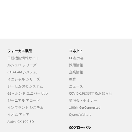
フォーカス製品
コネクト
口腔機能情報サイト
GC友の会
ルシェロ シリーズ
採用情報
CAD/CAM システム
企業情報
イニシャル シリーズ
教育
ジーセムONE システム
ニュース
G2－ボンド ユニバーサル
COVID-19に関するお知らせ
ジーニアル アコード
講演会・セミナー
インプラント システム
100th GetConnected
イオム アクア
OyamaWallart
Aadva GX-100 3D
GCグローバル