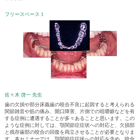
フリースペース 1
佐々木 啓一 先生
歯の欠損や部分床義歯の咬合不良に起因すると考えられる
関節雑音や筋の痛み、開口障害、片側での咀嚼癖などを有
する症例に遭遇することが多々あることと思います。この
ような症例に対しては、顎関節症症状への対応と、欠損部
と残存歯部の咬合の回復を両立させることが必要となりま
す。本セミナーでは、顎関節症症状への対応を含め、咬合