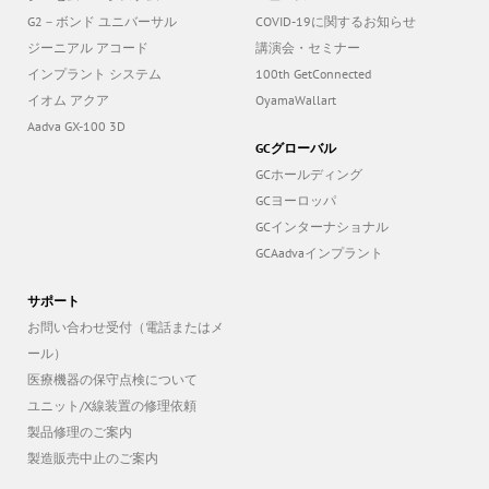
G2－ボンド ユニバーサル
COVID-19に関するお知らせ
ジーニアル アコード
講演会・セミナー
インプラント システム
100th GetConnected
イオム アクア
OyamaWallart
Aadva GX-100 3D
GCグローバル
GCホールディング
GCヨーロッパ
GCインターナショナル
GCAadvaインプラント
サポート
お問い合わせ受付（電話またはメ
ール）
医療機器の保守点検について
ユニット/X線装置の修理依頼
製品修理のご案内
製造販売中止のご案内