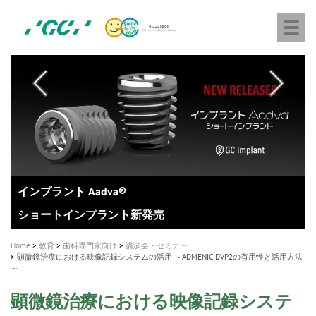
株
Skip
Togg
式
to
navi
会
main
社
content
M
ジ
ー
a
シ
i
ー
n
n
a
A healthy smile greatly contributes to your quality of life
新発売 エバーエックス フロー
「セラスマート テクノロジーブック」公開
「イニシャル LiSi（リジ）ブロック テクノロジーブッ
歯を内部まで白くする
新製品 イオム ナゴミ for DH
新製品バキュクレーブ 118 / 318 Prime
インプラント Aadva®
GCグループ企業
v
ク」公開
専用サイトはこちら
製品の詳細情報はこちら
i
製品の詳細情報はこちら
医療ホワイトニング ティオン®
ショートインプラント新発売
g
Home
教育
歯科専門家向け
講演会・セミナー
a
顕微鏡治療における映像記録システムの活用 ～ADMENIC DVP2の有用性と活用方法
～
t
i
顕微鏡治療における映像記録システ