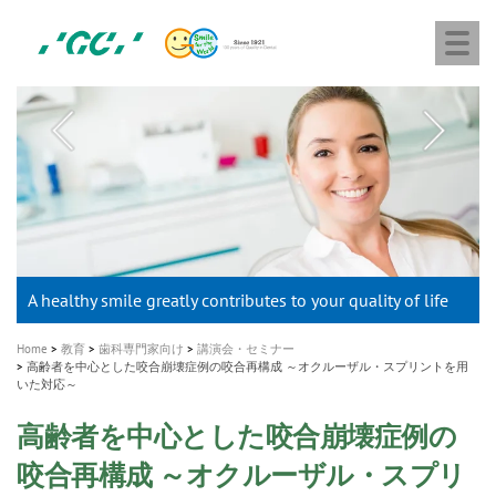
株
Skip
Togg
式
to
navi
会
main
社
content
M
ジ
ー
a
シ
i
ー
n
n
a
A healthy smile greatly contributes to your quality of life
新発売 エバーエックス フロー
「セラスマート テクノロジーブック」公開
「イニシャル LiSi（リジ）ブロック テクノロジーブッ
歯を内部まで白くする
新製品 イオム ナゴミ for DH
新製品バキュクレーブ 118 / 318 Prime
インプラント Aadva®
GCグループ企業
v
ク」公開
専用サイトはこちら
製品の詳細情報はこちら
i
製品の詳細情報はこちら
医療ホワイトニング ティオン®
ショートインプラント新発売
g
Home
教育
歯科専門家向け
講演会・セミナー
a
高齢者を中心とした咬合崩壊症例の咬合再構成 ～オクルーザル・スプリントを用
いた対応～
t
i
高齢者を中心とした咬合崩壊症例の