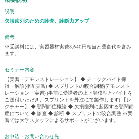
概要説明
説明
欠損歯列のための診査、診断力アップ
備考
※受講料には、実習器材実費8,640円相当と昼食代を含み
ます。
セミナー内容
【実習・デモンストレーション】 ◆ チェックバイト採
得・触診(相互実習) ◆ スプリントの咬合調整(デモンスト
レーション・実習) (事前に受講者の上下顎模型とバイトを
ご送付いただき、スプリントを外注にて製作します) 【レ
クチャー】 ◆ 顎関節症概論 ◆ 欠損歯列に起因する顎関節
症について ◆ 診査 ◆ 診断 ◆ スプリントの咬合調整 ※実
習では大学スタッフによるサポートがございます。