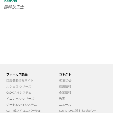
歯科技工士
フォーカス製品
コネクト
口腔機能情報サイト
GC友の会
ルシェロ シリーズ
採用情報
CAD/CAM システム
企業情報
イニシャル シリーズ
教育
ジーセムONE システム
ニュース
G2－ボンド ユニバーサル
COVID-19に関するお知らせ