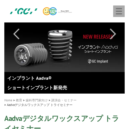
株
Skip
Togg
式
to
navi
会
main
社
content
M
ジ
ー
a
シ
i
ー
n
n
a
A healthy smile greatly contributes to your quality of life
新発売 エバーエックス フロー
「セラスマート テクノロジーブック」公開
「イニシャル LiSi（リジ）ブロック テクノロジーブッ
歯を内部まで白くする
新製品 イオム ナゴミ for DH
新製品バキュクレーブ 118 / 318 Prime
インプラント Aadva®
GCグループ企業
v
ク」公開
専用サイトはこちら
製品の詳細情報はこちら
i
製品の詳細情報はこちら
医療ホワイトニング ティオン®
ショートインプラント新発売
g
Home
教育
歯科専門家向け
講演会・セミナー
a
Aadvaデジタルワックスアップ トライセミナー
t
Aadvaデジタルワックスアップ トラ
i
イセミナー