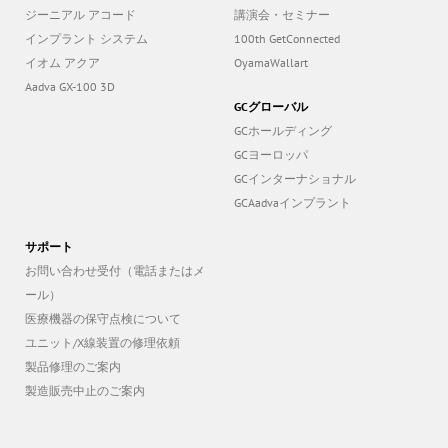
ジーニアル アコード
講演会・セミナー
インプラント システム
100th GetConnected
イオム アクア
OyamaWallart
Aadva GX-100 3D
GCグローバル
GCホールディング
GCヨーロッパ
GCインターナショナル
GCAadvaインプラント
サポート
お問い合わせ受付（電話またはメ
ール）
医療機器の保守点検について
ユニット/X線装置の修理依頼
製品修理のご案内
製造販売中止のご案内