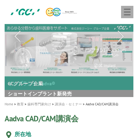
株
Skip
Togg
式
to
navi
会
main
社
content
M
ジ
ー
a
シ
i
ー
n
n
a
A healthy smile greatly contributes to your quality of life
新発売 エバーエックス フロー
「セラスマート テクノロジーブック」公開
「イニシャル LiSi（リジ）ブロック テクノロジーブッ
歯を内部まで白くする
新製品 イオム ナゴミ for DH
新製品バキュクレーブ 118 / 318 Prime
インプラント Aadva®
GCグループ企業
v
ク」公開
専用サイトはこちら
製品の詳細情報はこちら
i
製品の詳細情報はこちら
医療ホワイトニング ティオン®
ショートインプラント新発売
Home
教育
歯科専門家向け
講演会・セミナー
Aadva CAD/CAM講演会
g
Aadva CAD/CAM講演会
a
t
所在地
i
日本