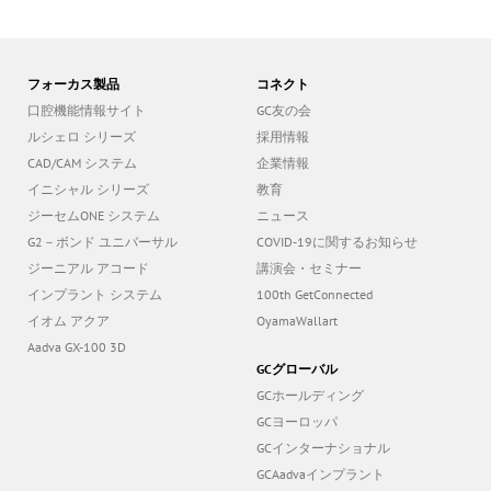
フォーカス製品
コネクト
口腔機能情報サイト
GC友の会
ルシェロ シリーズ
採用情報
CAD/CAM システム
企業情報
イニシャル シリーズ
教育
ジーセムONE システム
ニュース
G2－ボンド ユニバーサル
COVID-19に関するお知らせ
ジーニアル アコード
講演会・セミナー
インプラント システム
100th GetConnected
イオム アクア
OyamaWallart
Aadva GX-100 3D
GCグローバル
GCホールディング
GCヨーロッパ
GCインターナショナル
GCAadvaインプラント