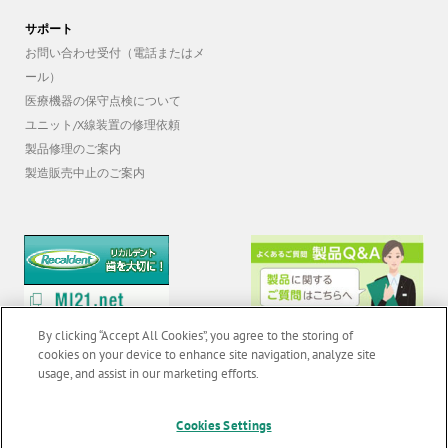
サポート
お問い合わせ受付（電話またはメ
ール）
医療機器の保守点検について
ユニット/X線装置の修理依頼
製品修理のご案内
製造販売中止のご案内
By clicking “Accept All Cookies”, you agree to the storing of
cookies on your device to enhance site navigation, analyze site
usage, and assist in our marketing efforts.
© 2026 GC Corp. |
無断転載禁止 |
お問い合わせ
|
当サイトの利用条件
|
F
o
Cookies Settings
個人情報保護方針
|
クッキーポリシー
|
透明性に関する指針
|