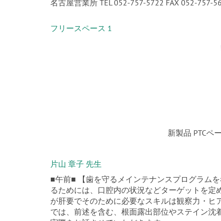
名古屋営業所 TEL 052-757-5722 FAX 052-757-5
フリースペース 1
新製品 PTC
片山 章子 先生
■午前■ 【歯を守るメインテナンスプログラム
るためには、口腔内の状況などターゲットを定
が肝要でそのために必要なスキルは観察力・ヒ
では、前述を含む、根面露出部位やステイン沈