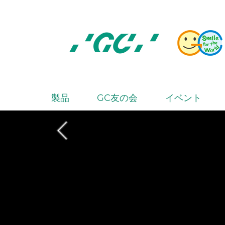
Skip
to
main
content
株
式
会
製品
GC友の会
イベント
M
社
a
ジ
i
ー
シ
n
ー
n
a
v
i
g