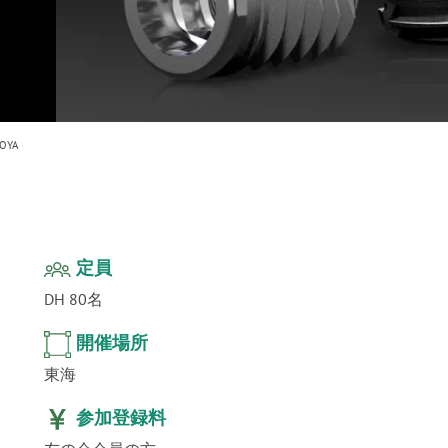
ur
」公
テクノ
OYA
定員
DH 80名
開催場所
東海
参加登録料