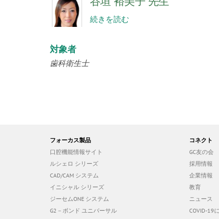
谷垣 裕美子 先生
続きを読む
対象者
歯科衛生士
フォーカス製品
コネクト
口腔機能情報サイト
GC友の会
ルシェロ シリーズ
採用情報
CAD/CAM システム
企業情報
イニシャル シリーズ
教育
ジーセムONE システム
ニュース
G2－ボンド ユニバーサル
COVID-