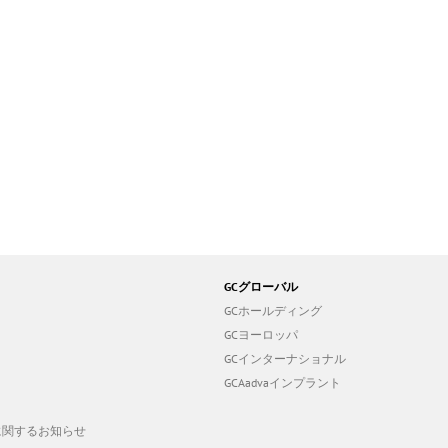
GCグローバル
GCホールディング
GCヨーロッパ
GCインターナショナル
GCAadvaインプラント
19に関するお知らせ