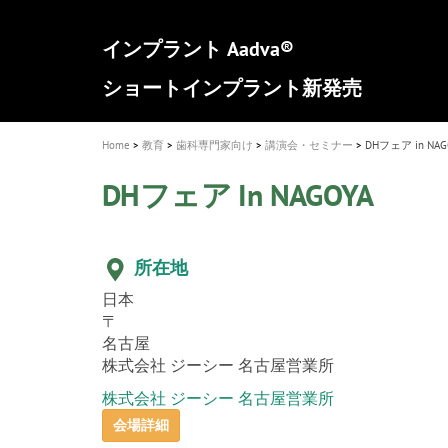
a
t
新発売 エバーエックス フロー
歯を内部まで白くする
インプラント Aadva®
A healthy smile greatly contributes to yo
「セラスマート テクノロジーブック
「イニシャル LiSi（リジ）ブロック 
新製品 イオム ナゴミ for DH
新製品バキュクレーブ 118 / 318 Prime
i
quality of life
製品の詳細情報はこちら
開
ロジーブック」公開
医療ホワイトニング ティオン®
専用サイトはこちら
製品の詳細情報はこちら
ショートインプラント新発売
GCグループ企業
o
n
Home
教育
歯科専門家向け
講演会・セミナー
DHフェア in NAG
DHフェア In NAGOYA
所在地
日本
〒
名古屋
株式会社 ジーシー 名古屋営業所
株式会社 ジーシー 名古屋営業所
会場詳細