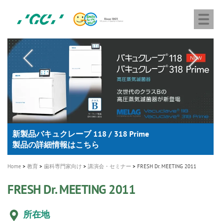
株
Skip
Togg
式
to
navi
会
main
社
content
M
ジ
ー
a
シ
i
ー
n
n
a
A healthy smile greatly contributes to your quality of life
新発売 エバーエックス フロー
「セラスマート テクノロジーブック」公開
「イニシャル LiSi（リジ）ブロック テクノロジーブッ
歯を内部まで白くする
新製品 イオム ナゴミ for DH
新製品バキュクレーブ 118 / 318 Prime
インプラント Aadva®
GCグループ企業
v
ク」公開
専用サイトはこちら
製品の詳細情報はこちら
i
製品の詳細情報はこちら
医療ホワイトニング ティオン®
ショートインプラント新発売
g
Home
教育
歯科専門家向け
講演会・セミナー
FRESH Dr. MEETING 2011
a
FRESH Dr. MEETING 2011
t
i
所在地