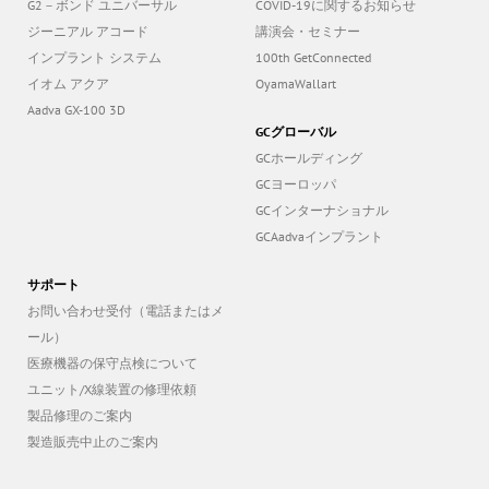
G2－ボンド ユニバーサル
COVID-19に関するお知らせ
ジーニアル アコード
講演会・セミナー
インプラント システム
100th GetConnected
イオム アクア
OyamaWallart
Aadva GX-100 3D
GCグローバル
GCホールディング
GCヨーロッパ
GCインターナショナル
GCAadvaインプラント
サポート
お問い合わせ受付（電話またはメ
ール）
医療機器の保守点検について
ユニット/X線装置の修理依頼
製品修理のご案内
製造販売中止のご案内