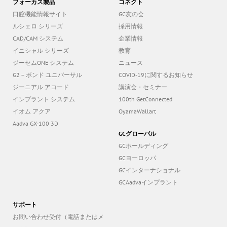
フォーカス製品
コネクト
口腔機能情報サイト
GC友の会
ルシェロ シリーズ
採用情報
CAD/CAM システム
企業情報
イニシャル シリーズ
教育
ジーセムONE システム
ニュース
G2－ボンド ユニバーサル
COVID-19に関するお知らせ
ジーニアル アコード
講演会・セミナー
インプラント システム
100th GetConnected
イオム アクア
OyamaWallart
Aadva GX-100 3D
GCグローバル
GCホールディング
GCヨーロッパ
GCインターナショナル
GCAadvaインプラント
サポート
お問い合わせ受付（電話またはメ