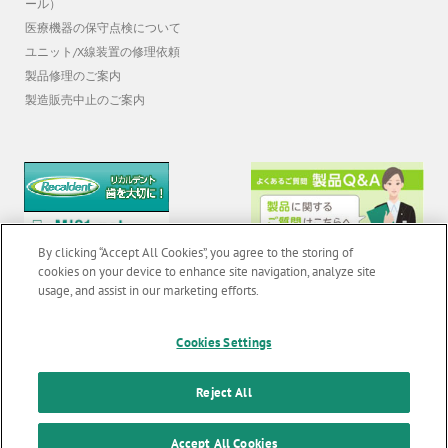
ール）
医療機器の保守点検について
ユニット/X線装置の修理依頼
製品修理のご案内
製造販売中止のご案内
By clicking “Accept All Cookies”, you agree to the storing of
cookies on your device to enhance site navigation, analyze site
usage, and assist in our marketing efforts.
© 2026 GC Corp. |
無断転載禁止 |
お問い合わせ
|
当サイトの利用条件
|
Cookies Settings
F
o
個人情報保護方針
|
クッキーポリシー
|
透明性に関する指針
|
Reject All
o
クアラルンプール原則対応方針
|
t
Accept All Cookies