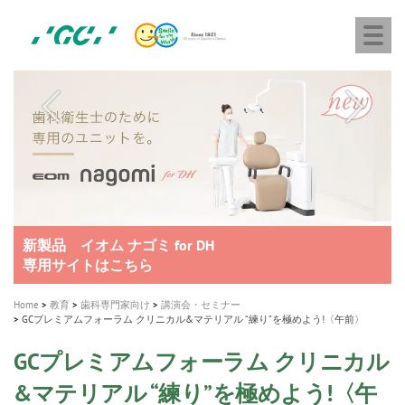
株
Skip
Togg
式
to
navi
会
main
社
content
M
ジ
ー
a
シ
i
ー
n
n
a
A healthy smile greatly contributes to your quality of life
新発売 エバーエックス フロー
「セラスマート テクノロジーブック」公開
「イニシャル LiSi（リジ）ブロック テクノロジーブッ
歯を内部まで白くする
新製品 イオム ナゴミ for DH
新製品バキュクレーブ 118 / 318 Prime
インプラント Aadva®
GCグループ企業
v
ク」公開
専用サイトはこちら
製品の詳細情報はこちら
i
製品の詳細情報はこちら
医療ホワイトニング ティオン®
ショートインプラント新発売
g
Home
教育
歯科専門家向け
講演会・セミナー
GCプレミアムフォーラム クリニカル&マテリアル “練り”を極めよう!〈午前〉
a
t
GCプレミアムフォーラム クリニカル
i
&マテリアル “練り”を極めよう!〈午