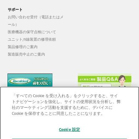
サポート
お問い合わせ受付（電話またはメ
ール）
医療機器の保守点検について
ユニット/X線装置の修理依頼
製品修理のご案内
製造販売中止のご案内
「すべての Cookie を受け入れる」をクリックすると、サイ
トナビゲーションを強化し、サイトの使用状況を分析し、弊
社のマーケティング活動を支援するために、デバイスに
Cookie を保存することに同意したことになります。
© 2026 GC Corp. |
無断転載禁止 |
お問い合わせ
|
当サイトの利用条件
|
Cookie 設定
F