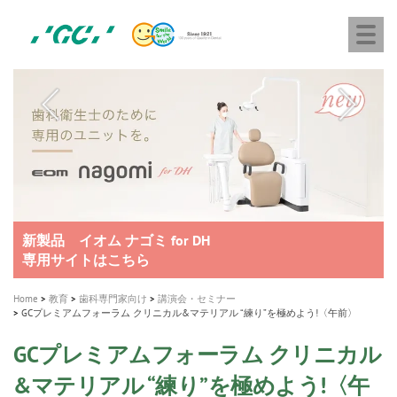
株
Skip
Togg
式
to
navi
会
main
社
content
M
ジ
ー
a
シ
i
ー
n
n
a
A healthy smile greatly contributes to your quality of life
新発売 エバーエックス フロー
「セラスマート テクノロジーブック」公開
「イニシャル LiSi（リジ）ブロック テクノロジーブッ
歯を内部まで白くする
新製品 イオム ナゴミ for DH
新製品バキュクレーブ 118 / 318 Prime
インプラント Aadva®
GCグループ企業
v
ク」公開
専用サイトはこちら
製品の詳細情報はこちら
i
製品の詳細情報はこちら
医療ホワイトニング ティオン®
ショートインプラント新発売
g
Home
教育
歯科専門家向け
講演会・セミナー
GCプレミアムフォーラム クリニカル&マテリアル “練り”を極めよう!〈午前〉
a
t
GCプレミアムフォーラム クリニカル
i
&マテリアル “練り”を極めよう!〈午