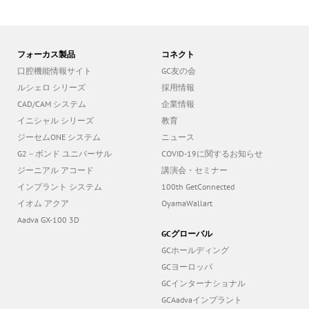
フォーカス製品
コネクト
口腔機能情報サイト
GC友の会
ルシェロ シリーズ
採用情報
CAD/CAM システム
企業情報
イニシャル シリーズ
教育
ジーセムONE システム
ニュース
G2－ボンド ユニバーサル
COVID-19に関するお知らせ
ジーニアル アコード
講演会・セミナー
インプラント システム
100th GetConnected
イオム アクア
OyamaWallart
Aadva GX-100 3D
GCグローバル
GCホールディング
GCヨーロッパ
GCインターナショナル
GCAadvaインプラント