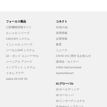
フォーカス製品
コネクト
口腔機能情報サイト
GC友の会
ルシェロ シリーズ
採用情報
CAD/CAM システム
企業情報
イニシャル シリーズ
教育
ジーセムONE システム
ニュース
G2－ボンド ユニバーサル
COVID-19に関するお知らせ
ジーニアル アコード
講演会・セミナー
インプラント システム
100th GetConnected
イオム アクア
OyamaWallart
Aadva GX-100 3D
GCグローバル
GCホールディング
GCヨーロッパ
GCインターナショナル
GCAadvaインプラント