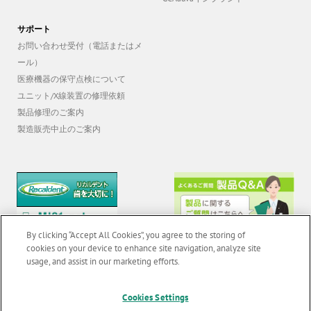
サポート
お問い合わせ受付（電話またはメ
ール）
医療機器の保守点検について
ユニット/X線装置の修理依頼
製品修理のご案内
製造販売中止のご案内
By clicking “Accept All Cookies”, you agree to the storing of
cookies on your device to enhance site navigation, analyze site
usage, and assist in our marketing efforts.
© 2026 GC Corp. |
無断転載禁止 |
お問い合わせ
|
当サイトの利用条件
|
F
Cookies Settings