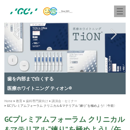
株
Skip
Togg
式
to
navi
会
main
社
content
M
ジ
ー
a
シ
i
ー
n
n
a
A healthy smile greatly contributes to your quality of life
新発売 エバーエックス フロー
「セラスマート テクノロジーブック」公開
「イニシャル LiSi（リジ）ブロック テクノロジーブッ
歯を内部まで白くする
新製品 イオム ナゴミ for DH
新製品バキュクレーブ 118 / 318 Prime
インプラント Aadva®
GCグループ企業
v
ク」公開
専用サイトはこちら
製品の詳細情報はこちら
i
製品の詳細情報はこちら
医療ホワイトニング ティオン®
ショートインプラント新発売
g
Home
教育
歯科専門家向け
講演会・セミナー
GCプレミアムフォーラム クリニカル&マテリアル “練り”を極めよう!〈午前〉
a
t
GCプレミアムフォーラム クリニカル
i
&マテリアル “練り”を極めよう!〈午