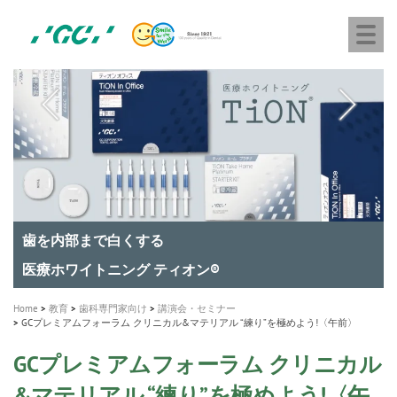
株
Skip
Togg
式
to
navi
会
main
社
content
M
ジ
ー
a
シ
i
ー
n
n
a
A healthy smile greatly contributes to your quality of life
新発売 エバーエックス フロー
「セラスマート テクノロジーブック」公開
「イニシャル LiSi（リジ）ブロック テクノロジーブッ
歯を内部まで白くする
新製品 イオム ナゴミ for DH
新製品バキュクレーブ 118 / 318 Prime
インプラント Aadva®
GCグループ企業
v
ク」公開
専用サイトはこちら
製品の詳細情報はこちら
i
製品の詳細情報はこちら
医療ホワイトニング ティオン®
ショートインプラント新発売
g
Home
教育
歯科専門家向け
講演会・セミナー
GCプレミアムフォーラム クリニカル&マテリアル “練り”を極めよう!〈午前〉
a
t
GCプレミアムフォーラム クリニカル
i
&マテリアル “練り”を極めよう!〈午