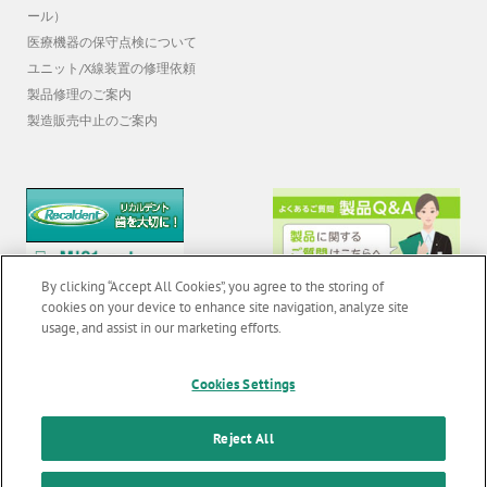
ール）
医療機器の保守点検について
ユニット/X線装置の修理依頼
製品修理のご案内
製造販売中止のご案内
By clicking “Accept All Cookies”, you agree to the storing of
cookies on your device to enhance site navigation, analyze site
usage, and assist in our marketing efforts.
© 2026 GC Corp. |
無断転載禁止 |
お問い合わせ
|
当サイトの利用条件
|
F
Cookies Settings
o
個人情報保護方針
|
クッキーポリシー
|
透明性に関する指針
|
Reject All
o
クアラルンプール原則対応方針
|
t