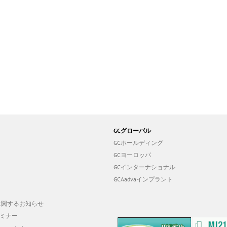
GCグローバル
GCホールディング
GCヨーロッパ
GCインターナショナル
GCAadvaインプラント
19に関するお知らせ
ミナー