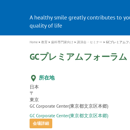
a
t
新発売 エバーエックス フロー
歯を内部まで白くする
インプラント Aadva®
A healthy smile greatly contributes to yo
「セラスマート テクノロジーブック
「イニシャル LiSi（リジ）ブロック 
新製品 イオム ナゴミ for DH
新製品バキュクレーブ 118 / 318 Prime
i
quality of life
製品の詳細情報はこちら
開
ロジーブック」公開
医療ホワイトニング ティオン®
専用サイトはこちら
製品の詳細情報はこちら
ショートインプラント新発売
GCグループ企業
o
n
Home
教育
歯科専門家向け
講演会・セミナー
GCプレミアムフ
GCプレミアムフォーラム 
所在地
日本
〒
東京
GC Corporate Center(東京都文京区本郷)
GC Corporate Center(東京都文京区本郷)
会場詳細