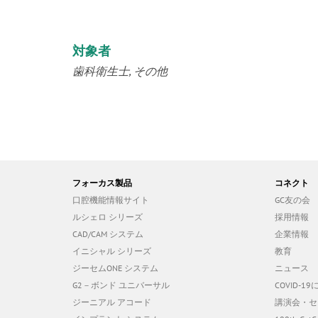
対象者
歯科衛生士
その他
フォーカス製品
コネクト
口腔機能情報サイト
GC友の会
ルシェロ シリーズ
採用情報
CAD/CAM システム
企業情報
イニシャル シリーズ
教育
ジーセムONE システム
ニュース
G2－ボンド ユニバーサル
COVID-
ジーニアル アコード
講演会・セ