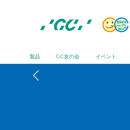
Skip
to
main
content
株
式
会
製品
GC友の会
イベント
M
社
a
ジ
i
ー
シ
n
ー
n
a
v
i
g