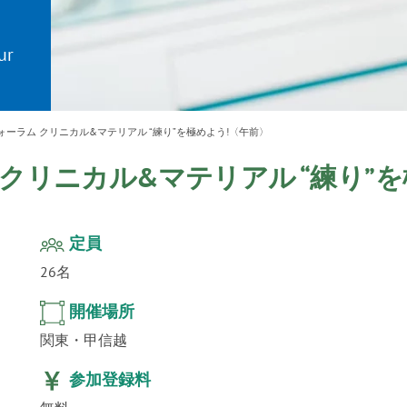
ur
」公
テクノ
ォーラム クリニカル&マテリアル “練り”を極めよう!〈午前〉
クリニカル&マテリアル “練り”
定員
26名
開催場所
関東・甲信越
参加登録料