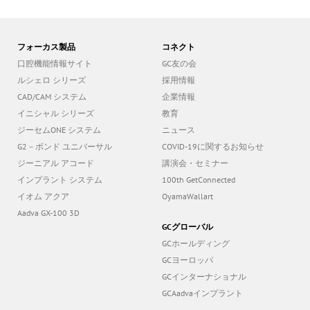
フォーカス製品
コネクト
口腔機能情報サイト
GC友の会
ルシェロ シリーズ
採用情報
CAD/CAM システム
企業情報
イニシャル シリーズ
教育
ジーセムONE システム
ニュース
G2－ボンド ユニバーサル
COVID-19に関するお知らせ
ジーニアル アコード
講演会・セミナー
インプラント システム
100th GetConnected
イオム アクア
OyamaWallart
Aadva GX-100 3D
GCグローバル
GCホールディング
GCヨーロッパ
GCインターナショナル
GCAadvaインプラント