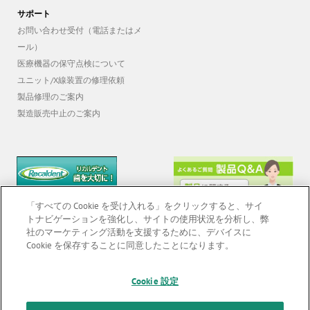
サポート
お問い合わせ受付（電話またはメ
ール）
医療機器の保守点検について
ユニット/X線装置の修理依頼
製品修理のご案内
製造販売中止のご案内
「すべての Cookie を受け入れる」をクリックすると、サイ
トナビゲーションを強化し、サイトの使用状況を分析し、弊
社のマーケティング活動を支援するために、デバイスに
Cookie を保存することに同意したことになります。
© 2026 GC Corp. |
無断転載禁止 |
お問い合わせ
|
当サイトの利用条件
|
F
Cookie 設定
o
個人情報保護方針
|
クッキーポリシー
|
透明性に関する指針
|