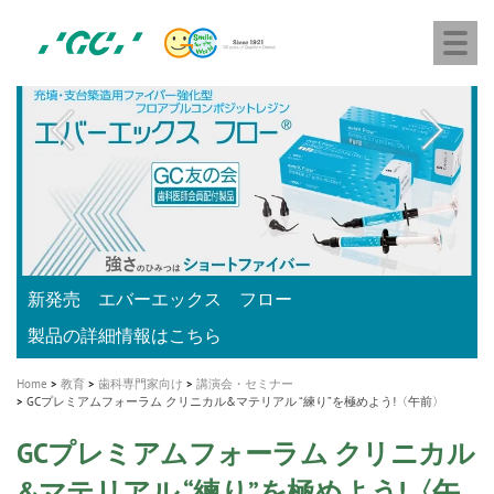
株
Skip
Togg
式
to
navi
会
main
社
content
M
ジ
ー
a
シ
i
ー
n
n
a
A healthy smile greatly contributes to your quality of life
新発売 エバーエックス フロー
「セラスマート テクノロジーブック」公開
「イニシャル LiSi（リジ）ブロック テクノロジーブッ
歯を内部まで白くする
新製品 イオム ナゴミ for DH
新製品バキュクレーブ 118 / 318 Prime
インプラント Aadva®
GCグループ企業
v
ク」公開
専用サイトはこちら
製品の詳細情報はこちら
i
製品の詳細情報はこちら
医療ホワイトニング ティオン®
ショートインプラント新発売
Home
教育
歯科専門家向け
講演会・セミナー
g
GCプレミアムフォーラム クリニカル&マテリアル “練り”を極めよう!〈午前〉
a
GCプレミアムフォーラム クリニカル
t
&マテリアル “練り”を極めよう!〈午
i
前〉