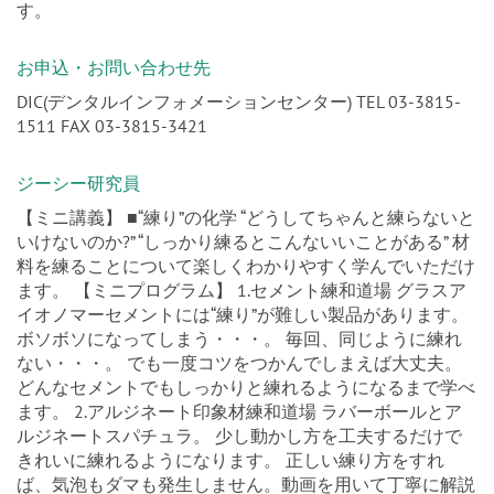
お申込・お問い合わせ先
DIC(デンタルインフォメーションセンター) TEL 03-3815-
1511 FAX 03-3815-3421
ジーシー研究員
【ミニ講義】 ■“練り”の化学 “どうしてちゃんと練らないと
いけないのか?” “しっかり練るとこんないいことがある” 材
料を練ることについて楽しくわかりやすく学んでいただけ
ます。 【ミニプログラム】 1.セメント練和道場 グラスア
イオノマーセメントには“練り”が難しい製品があります。
ボソボソになってしまう・・・。 毎回、同じように練れ
ない・・・。 でも一度コツをつかんでしまえば大丈夫。
どんなセメントでもしっかりと練れるようになるまで学べ
ます。 2.アルジネート印象材練和道場 ラバーボールとア
ルジネートスパチュラ。 少し動かし方を工夫するだけで
きれいに練れるようになります。 正しい練り方をすれ
ば、気泡もダマも発生しません。動画を用いて丁寧に解説
させていただきます。 3.シリコーン印象材練和道場 シリ