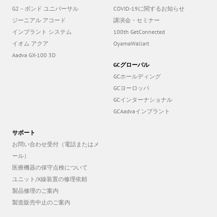
ジーニアル アコード
講演会・セミナー
インプラント システム
100th GetConnected
イオム アクア
OyamaWallart
Aadva GX-100 3D
GCグローバル
GCホールディング
GCヨーロッパ
GCインターナショナル
GCAadvaインプラント
サポート
お問い合わせ受付（電話またはメ
ール）
医療機器の保守点検について
ユニット/X線装置の修理依頼
製品修理のご案内
製造販売中止のご案内