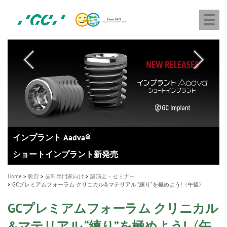
株
Skip
Togg
式
to
navi
会
main
社
content
M
ジ
ー
a
シ
i
ー
n
n
a
A healthy smile greatly contributes to your quality of life
新発売 エバーエックス フロー
「セラスマート テクノロジーブック」公開
「イニシャル LiSi（リジ）ブロック テクノロジーブッ
歯を内部まで白くする
新製品 イオム ナゴミ for DH
新製品バキュクレーブ 118 / 318 Prime
インプラント Aadva®
GCグループ企業
v
ク」公開
専用サイトはこちら
製品の詳細情報はこちら
i
製品の詳細情報はこちら
医療ホワイトニング ティオン®
ショートインプラント新発売
g
Home
教育
歯科専門家向け
講演会・セミナー
a
GCプレミアムフォーラム クリニカル&マテリアル “練り”を極めよう!〈午後〉
t
GCプレミアムフォーラム クリニカル
i
&マテリアル “練り”を極めよう!〈午