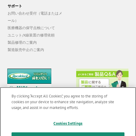
サポート
お問い合わせ受付（電話またはメ
ール）
医療機器の保守点検について
ユニット/X線装置の修理依頼
製品修理のご案内
製造販売中止のご案内
By clicking “Accept All Cookies”, you agree to the storing of
cookies on your device to enhance site navigation, analyze site
usage, and assist in our marketing efforts.
© 2026 GC Corp. |
無断転載禁止 |
お問い合わせ
|
当サイトの利用条件
|
F
Cookies Settings
o
個人情報保護方針
|
クッキーポリシー
|
透明性に関する指針
|