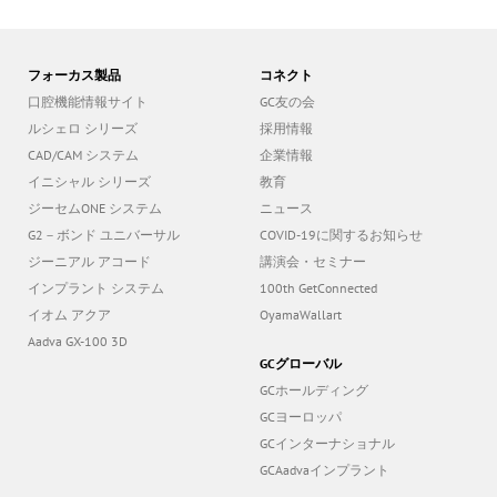
フォーカス製品
コネクト
口腔機能情報サイト
GC友の会
ルシェロ シリーズ
採用情報
CAD/CAM システム
企業情報
イニシャル シリーズ
教育
ジーセムONE システム
ニュース
G2－ボンド ユニバーサル
COVID-19に関するお知らせ
ジーニアル アコード
講演会・セミナー
インプラント システム
100th GetConnected
イオム アクア
OyamaWallart
Aadva GX-100 3D
GCグローバル
GCホールディング
GCヨーロッパ
GCインターナショナル
GCAadvaインプラント