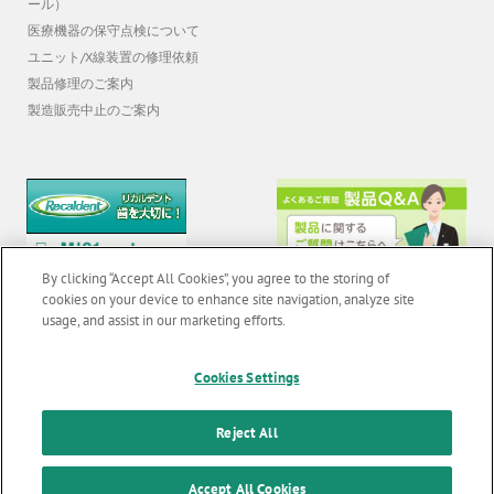
ール）
医療機器の保守点検について
ユニット/X線装置の修理依頼
製品修理のご案内
製造販売中止のご案内
By clicking “Accept All Cookies”, you agree to the storing of
cookies on your device to enhance site navigation, analyze site
usage, and assist in our marketing efforts.
Cookies Settings
© 2026 GC Corp. |
無断転載禁止 |
お問い合わせ
|
当サイトの利用条件
|
F
o
個人情報保護方針
|
クッキーポリシー
|
透明性に関する指針
|
Reject All
o
クアラルンプール原則対応方針
|
t
Accept All Cookies