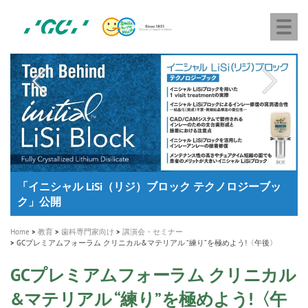
株
Skip
Togg
式
to
navi
会
main
社
content
M
ジ
ー
a
シ
i
ー
n
n
a
A healthy smile greatly contributes to your quality of life
新発売 エバーエックス フロー
「セラスマート テクノロジーブック」公開
「イニシャル LiSi（リジ）ブロック テクノロジーブッ
歯を内部まで白くする
新製品 イオム ナゴミ for DH
新製品バキュクレーブ 118 / 318 Prime
インプラント Aadva®
GCグループ企業
v
ク」公開
専用サイトはこちら
製品の詳細情報はこちら
i
製品の詳細情報はこちら
医療ホワイトニング ティオン®
ショートインプラント新発売
g
Home
教育
歯科専門家向け
講演会・セミナー
a
GCプレミアムフォーラム クリニカル&マテリアル “練り”を極めよう!〈午後〉
t
GCプレミアムフォーラム クリニカル
i
&マテリアル “練り”を極めよう!〈午