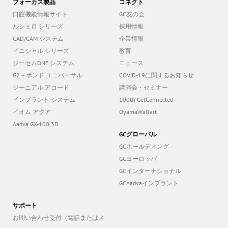
フォーカス製品
コネクト
口腔機能情報サイト
GC友の会
ルシェロ シリーズ
採用情報
CAD/CAM システム
企業情報
イニシャル シリーズ
教育
ジーセムONE システム
ニュース
G2－ボンド ユニバーサル
COVID-19に関するお知らせ
ジーニアル アコード
講演会・セミナー
インプラント システム
100th GetConnected
イオム アクア
OyamaWallart
Aadva GX-100 3D
GCグローバル
GCホールディング
GCヨーロッパ
GCインターナショナル
GCAadvaインプラント
サポート
お問い合わせ受付（電話またはメ