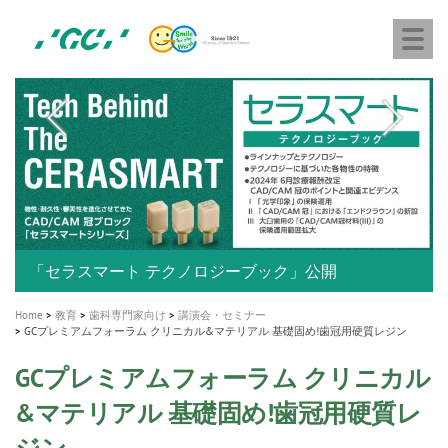
株
Skip
Togg
式
to
navi
会
main
社
content
M
ジ
ー
a
シ
i
ー
n
n
a
A healthy smile greatly contributes to your quality of life
新発売 エバーエックス フロー
「セラスマート テクノロジーブック」公開
「イニシャル LiSi（リジ）ブロック テクノロジーブッ
歯を内部まで白くする
新製品 イオム ナゴミ for DH
新製品バキュクレーブ 118 / 318 Prime
インプラント Aadva®
GCグループ企業
v
ク」公開
専用サイトはこちら
製品の詳細情報はこちら
i
製品の詳細情報はこちら
医療ホワイトニング ティオン®
ショートインプラント新発売
Home
教育
歯科専門家向け
講演会・セミナー
g
GCプレミアムフォーラム クリニカル&マテリアル 基礎固め!歯冠用硬質レジン
a
GCプレミアムフォーラム クリニカル
t
i
&マテリアル 基礎固め!歯冠用硬質レ