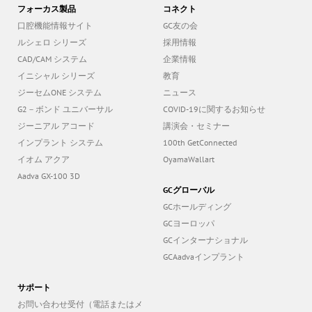
フォーカス製品
コネクト
口腔機能情報サイト
GC友の会
ルシェロ シリーズ
採用情報
CAD/CAM システム
企業情報
イニシャル シリーズ
教育
ジーセムONE システム
ニュース
G2－ボンド ユニバーサル
COVID-19に関するお知らせ
ジーニアル アコード
講演会・セミナー
インプラント システム
100th GetConnected
イオム アクア
OyamaWallart
Aadva GX-100 3D
GCグローバル
GCホールディング
GCヨーロッパ
GCインターナショナル
GCAadvaインプラント
サポート