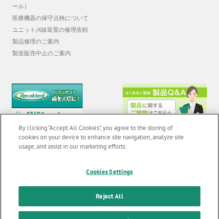
お問い合わせ受付（電話またはメ
ール）
医療機器の保守点検について
ユニット/X線装置の修理依頼
製品修理のご案内
製造販売中止のご案内
By clicking “Accept All Cookies”, you agree to the storing of
cookies on your device to enhance site navigation, analyze site
usage, and assist in our marketing efforts.
Cookies Settings
© 2026 GC Corp. |
無断転載禁止 |
お問い合わせ
|
当サイトの利用条件
|
F
o
個人情報保護方針
|
クッキーポリシー
|
透明性に関する指針
|
Reject All
o
クアラルンプール原則対応方針
|