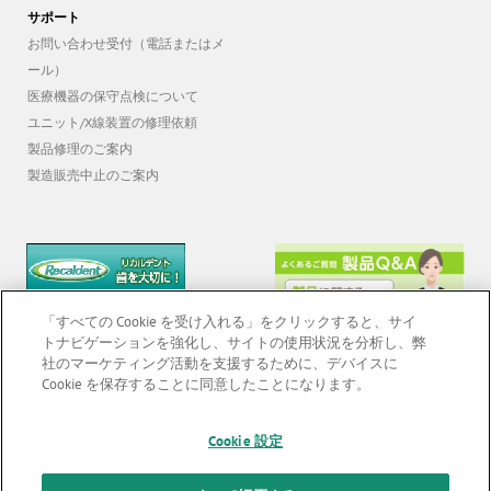
サポート
お問い合わせ受付（電話またはメ
ール）
医療機器の保守点検について
ユニット/X線装置の修理依頼
製品修理のご案内
製造販売中止のご案内
「すべての Cookie を受け入れる」をクリックすると、サイ
トナビゲーションを強化し、サイトの使用状況を分析し、弊
社のマーケティング活動を支援するために、デバイスに
Cookie を保存することに同意したことになります。
© 2026 GC Corp. |
無断転載禁止 |
お問い合わせ
|
当サイトの利用条件
|
Cookie 設定
F
o
個人情報保護方針
|
クッキーポリシー
|
透明性に関する指針
|