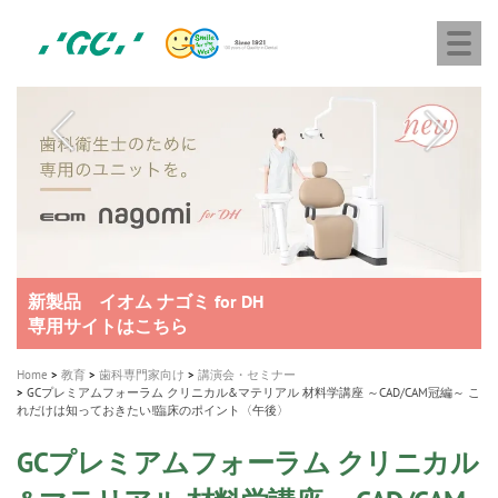
株
Skip
Togg
式
to
navi
会
main
社
content
M
ジ
ー
a
シ
i
ー
n
n
a
A healthy smile greatly contributes to your quality of life
新発売 エバーエックス フロー
「セラスマート テクノロジーブック」公開
「イニシャル LiSi（リジ）ブロック テクノロジーブッ
歯を内部まで白くする
新製品 イオム ナゴミ for DH
新製品バキュクレーブ 118 / 318 Prime
インプラント Aadva®
GCグループ企業
v
ク」公開
専用サイトはこちら
製品の詳細情報はこちら
i
製品の詳細情報はこちら
医療ホワイトニング ティオン®
ショートインプラント新発売
g
Home
教育
歯科専門家向け
講演会・セミナー
GCプレミアムフォーラム クリニカル&マテリアル 材料学講座 ～CAD/CAM冠編～ こ
a
れだけは知っておきたい!臨床のポイント〈午後〉
t
GCプレミアムフォーラム クリニカル
i