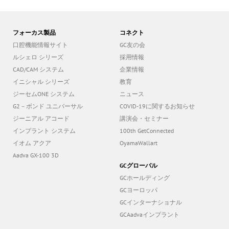
フォーカス製品
コネクト
口腔機能情報サイト
GC友の会
ルシェロ シリーズ
採用情報
CAD/CAM システム
企業情報
イニシャル シリーズ
教育
ジーセムONE システム
ニュース
G2－ボンド ユニバーサル
COVID-19に関するお知らせ
ジーニアル アコード
講演会・セミナー
インプラント システム
100th GetConnected
イオム アクア
OyamaWallart
Aadva GX-100 3D
GCグローバル
GCホールディング
GCヨーロッパ
GCインターナショナル
GCAadvaインプラント