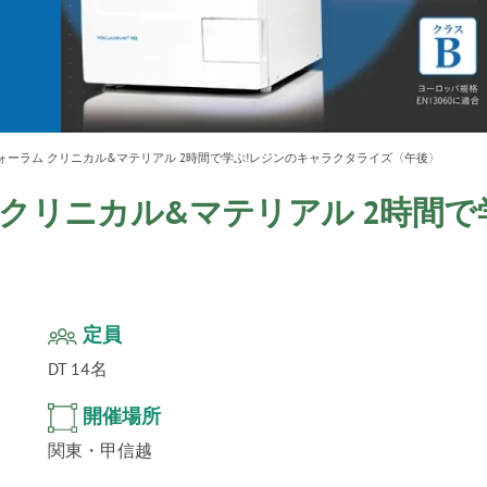
ur
」公
テクノ
ォーラム クリニカル&マテリアル 2時間で学ぶ!レジンのキャラクタライズ〈午後〉
 クリニカル&マテリアル 2時間
定員
DT 14名
開催場所
関東・甲信越