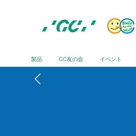
Skip
to
main
content
株
式
会
製品
GC友の会
イベント
M
社
a
ジ
i
ー
シ
n
ー
n
a
v
i
g