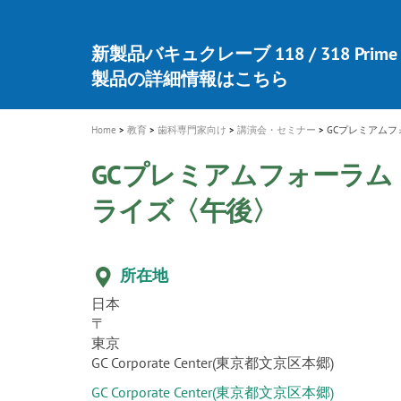
a
t
新発売 エバーエックス フロー
歯を内部まで白くする
インプラント Aadva®
A healthy smile greatly contributes to yo
「セラスマート テクノロジーブック
「イニシャル LiSi（リジ）ブロック 
新製品 イオム ナゴミ for DH
新製品バキュクレーブ 118 / 318 Prime
i
quality of life
製品の詳細情報はこちら
開
ロジーブック」公開
医療ホワイトニング ティオン®
専用サイトはこちら
製品の詳細情報はこちら
ショートインプラント新発売
GCグループ企業
o
n
Home
教育
歯科専門家向け
講演会・セミナー
GCプレミアムフ
GCプレミアムフォーラム
ライズ〈午後〉
所在地
日本
〒
東京
GC Corporate Center(東京都文京区本郷)
GC Corporate Center(東京都文京区本郷)