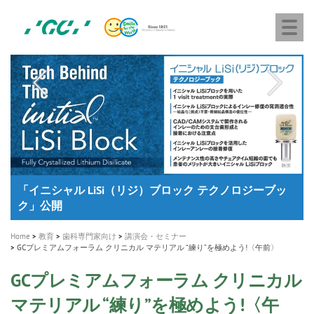
株
Skip
Togg
式
to
navi
会
main
社
content
M
ジ
ー
a
シ
i
ー
n
n
a
A healthy smile greatly contributes to your quality of life
新発売 エバーエックス フロー
「セラスマート テクノロジーブック」公開
「イニシャル LiSi（リジ）ブロック テクノロジーブッ
歯を内部まで白くする
新製品 イオム ナゴミ for DH
新製品バキュクレーブ 118 / 318 Prime
インプラント Aadva®
GCグループ企業
v
ク」公開
専用サイトはこちら
製品の詳細情報はこちら
i
製品の詳細情報はこちら
医療ホワイトニング ティオン®
ショートインプラント新発売
g
Home
教育
歯科専門家向け
講演会・セミナー
a
GCプレミアムフォーラム クリニカル マテリアル “練り”を極めよう!〈午前〉
t
GCプレミアムフォーラム クリニカル
i
マテリアル “練り”を極めよう!〈午