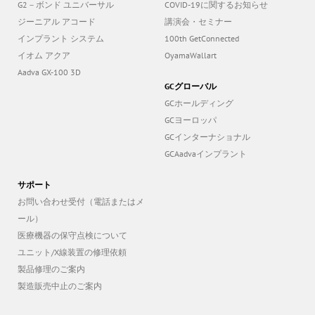
G2－ボンド ユニバーサル
COVID-19に関するお知らせ
ジーニアル アコード
講演会・セミナー
インプラント システム
100th GetConnected
イオム アクア
OyamaWallart
Aadva GX-100 3D
GCグローバル
GCホールディング
GCヨーロッパ
GCインターナショナル
GCAadvaインプラント
サポート
お問い合わせ受付（電話またはメ
ール）
医療機器の保守点検について
ユニット/X線装置の修理依頼
製品修理のご案内
製造販売中止のご案内