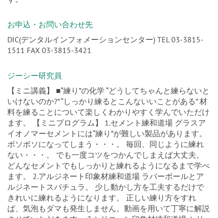
す。
お申込・お問い合わせ先
DIC(デンタルインフォメーションセンター) TEL 03-3815-
1511 FAX 03-3815-3421
ジーシー研究員
【ミニ講義】 ■“練り”の化学 “どうしてちゃんと練らないと
いけないのか?” “しっかり練るとこんないいことがある” 材
料を練ることについて楽しくわかりやすく学んでいただけ
ます。 【ミニプログラム】 1.セメント練和道場 グラスア
イオノマーセメントには“練り”が難しい製品があります。
ボソボソになってしまう・・・。 毎回、同じように練れ
ない・・・。 でも一度コツをつかんでしまえば大丈夫。
どんなセメントでもしっかりと練れるようになるまで学べ
ます。 2.アルジネート印象材練和道場 ラバーボールとア
ルジネートスパチュラ。 少し動かし方を工夫するだけで
きれいに練れるようになります。 正しい練り方をすれ
ば、気泡もダマも発生しません。動画を用いて丁寧に解説