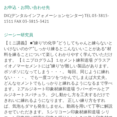
お申込・お問い合わせ先
DIC(デンタルインフォメーションセンター) TEL 03-3815-
1511 FAX 03-3815-3421
ジーシー研究員
【ミニ講義】 ■“練り”の化学 “どうしてちゃんと練らないと
いけないのか?” “しっかり練るとこんないいことがある” 材
料を練ることについて楽しくわかりやすく学んでいただけ
ます。 【ミニプログラム】 1.セメント練和道場 グラスア
イオノマーセメントには“練り”が難しい製品があります。
ボソボソになってしまう・・・。 毎回、同じように練れ
ない・・・。 でも一度コツをつかんでしまえば大丈夫。
どんなセメントでもしっかりと練れるようになるまで学べ
ます。 2.アルジネート印象材練和道場 ラバーボールとア
ルジネートスパチュラ。 少し動かし方を工夫するだけで
きれいに練れるようになります。 正しい練り方をすれ
ば、気泡もダマも発生しません。動画を用いて丁寧に解説
させていただきます。 3.シリコーン印象材練和道場 シリ