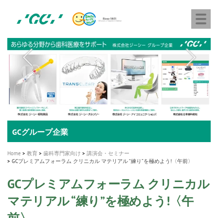
株
Skip
Togg
式
to
navi
会
main
社
content
M
ジ
ー
a
シ
i
ー
n
n
a
A healthy smile greatly contributes to your quality of life
新発売 エバーエックス フロー
「セラスマート テクノロジーブック」公開
「イニシャル LiSi（リジ）ブロック テクノロジーブッ
歯を内部まで白くする
新製品 イオム ナゴミ for DH
新製品バキュクレーブ 118 / 318 Prime
インプラント Aadva®
GCグループ企業
v
ク」公開
専用サイトはこちら
製品の詳細情報はこちら
i
製品の詳細情報はこちら
医療ホワイトニング ティオン®
ショートインプラント新発売
Home
教育
歯科専門家向け
講演会・セミナー
g
GCプレミアムフォーラム クリニカル マテリアル “練り”を極めよう!〈午前〉
a
GCプレミアムフォーラム クリニカル
t
マテリアル “練り”を極めよう!〈午
i
前〉