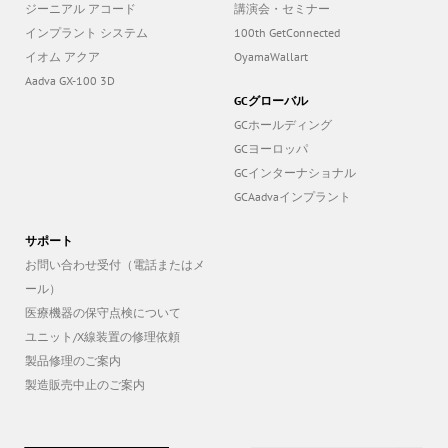
ジーニアル アコード
講演会・セミナー
インプラント システム
100th GetConnected
イオム アクア
OyamaWallart
Aadva GX-100 3D
GCグローバル
GCホールディング
GCヨーロッパ
GCインターナショナル
GCAadvaインプラント
サポート
お問い合わせ受付（電話またはメ
ール）
医療機器の保守点検について
ユニット/X線装置の修理依頼
製品修理のご案内
製造販売中止のご案内